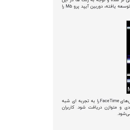
همان ۱۲ مگاپیکسلی با دیافراگم f/1.8 است ولی حالا خروجی آن به لطف Neural Engine M5 جزئی‌ تر شده و توجه به رنگ ها در این
دوربین بسیار بیشتر از قبل شده است. فیلم‌ برداری ۴K در ۶۰ فریم، ضبط ProRes واقعی و پشتیبانی از HDR توسعه‌ یافته، دوربین آیپد پرو M5 را
دوربین سلفی لندسکیپ (افقی) با زاویه‌ ی طبیعی و پشتیبانی از Center Stage همان چیزی است که تماس‌های FaceTime را به تجربه‌ ای شبه
ی و متوازن دریافت شود. کاربران