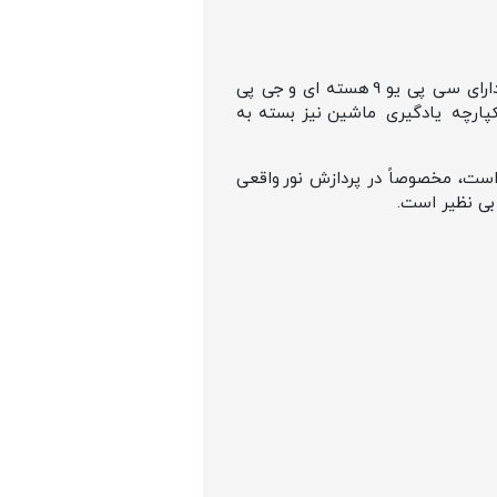
قلب آیپد جدید، تراشه‌ی Apple M5 است؛ نسل سوم از معماری ۳ نانومتری. مدل‌ های ۲۵۶ و ۵۱۲ گیگابایتی دارای سی پی یو 9 هسته‌ ای و جی پی
ای ۱ و ۲ ترابایتی یک هسته‌ ی اضافی CPU دارند. حافظه‌ یکپارچه یادگیری ماشین نیز بسته به
 تست‌ های واقعی که لابراتوارهای مستقل انجام داده‌اند، عملکرد GPU در مدل M5 حدود ۳۵٪ سریع‌تر از M4 است، مخصوصاً در پردازش نور واقعی