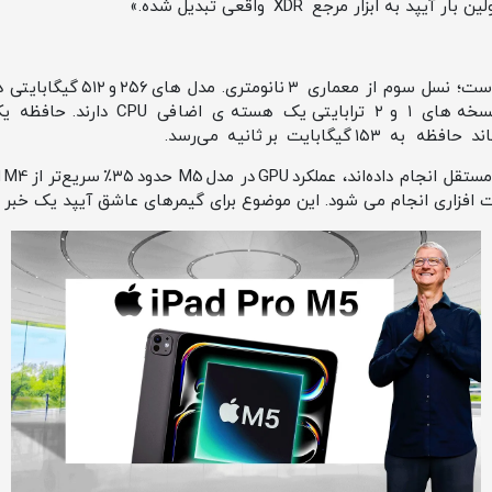
 به ابزار مرجع XDR واقعی تبدیل شده.»
یو 10 هسته‌ ای هستند، در حالی که نسخه‌ ه
در