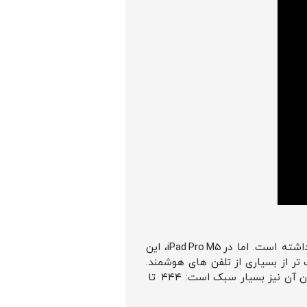
اگر نسل‌ های قبل آیپد پرو اپل را دیده باشید، می‌ دانید که اپل همیشه درباره‌ کاهش ضخامت وسواس داشته است. اما در iPad Pro M5، این
 مدل ۱۱ اینچی و فقط ۵.۱ میلی‌ متر در ۱۳ اینچی! یعنی نازک‌ تر از بسیاری از تلفن‌ های هوشمند.
بدنه از آلیاژ آلومینیوم با فرمولاسیون جدید ساخته شده تا استحکامش با وجود این ضخامت حفظ شود. وزن آن نیز بسیار سبک است: ۴۴۴ تا