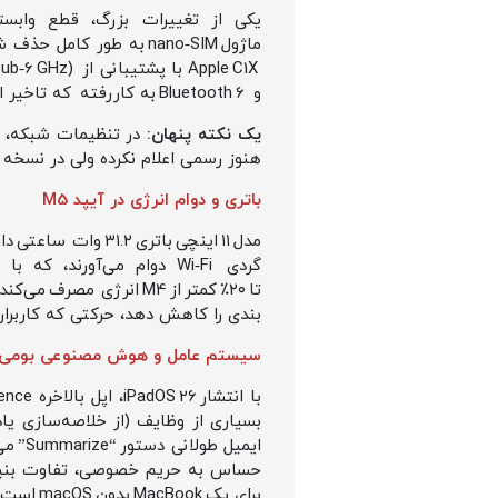
ماژول nano‑SIM به طور
و Bluetooth 6 به‌ کاررفته که تاخیر انتقال قلم و صفحه‌کلید Magnetic را به‌طور محسوسی کاهش می‌ دهد.
یک نکته پنهان:
هنوز رسمی اعلام نکرده ولی در نسخه‌
باتری و دوام انرژی در آیپد M5
بندی را کاهش دهد، حرکتی که کاربران 
سیستم عامل و هوش مصنوعی بومی در 
برای یک MacBook بدون macOS است؛ یعنی آینده‌ای که در آن iPad جای لپ‌تاپ را می‌ گیرد.