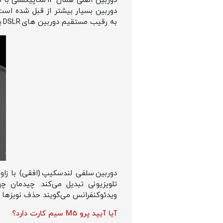
به رقیب مستقیم دوربین‌ های DSLR برای بلاگرهای حرفه‌ای بدل کرده است.
تلویزیونی تبدیل می‌کند. چیدمان 
ویدئوکنفرانس می‌گویند حذف نویزها در M5 آن‌قدر طبیعی است که صدای اتاق مثل استودیوی ضبط شنیده م
آیا آیپد پرو M5 سیم کارت دارد
؟