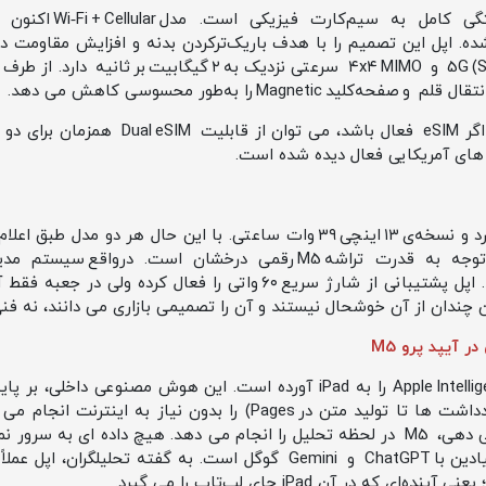
 کامل حذف شده. اپل این تصمیم را با هدف باریک‌ترکردن بدنه و افزایش مقاوم
در تنظیمات شبکه، اگر eSIM فعال باشد، می
 های آمریکایی فعال دیده شده است.
چندان از آن خوشحال نیستند و آن را تصمیمی بازاری می‌ دانند، نه فنی
آیپد پرو M5
با انتشار iPadOS 26، اپل بالاخره Apple Intelligence را به iPad آورده است. ای
ایمیل طولانی دستور “Summarize” می‌ دهی، M5 در لحظه تحلیل را انجام می‌ دهد. هیچ دا