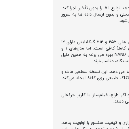
اپل از یک موتور جدید موسوم به Neural Accelerator Array استفاده کرده که به هر هسته‌ی GPU اجازه می‌ دهد توابع AI را بدون تأخیر اجرا کند.
؛ یعنی سیستم هوش شخصی تعبیه‌ شده در iPadOS 26 – به‌ صورت محلی و بدون ارسال داده‌ ها به سرور
شود.
آیپد پرو M5 در چهار ظرفیت حافظه عرضه شده: ۲۵۶ گیگابایت، ۵۱۲ گیگابایت، ۱ ترابایت و ۲ ترابایت. مدل‌ های ۲۵۶ و ۵۱۲ گیگابایتی دارای ۱۲
گیگابایت رم هستند که برای همه کارهای روزمره، طراحی، ویدئوهای 4K و اجرای هم‌زمان چند اپلیکیشن کاملاً کافی است. اما مدل‌های ۱ و
۲ ترابایتی با ۱۶ گیگابایت رم ساخته شده‌اند و علاوه بر فضای ذخیره‌ سازی بیشتر، از سرعت بالاتر حافظه‌های NAND بهره می‌ برند؛ به همین دلیل
ه (۱ و ۲ ترابایت)، اپل گزینه‌ ی صفحه‌ نمایش نانو‑تکستچر (Nano‑texture Glass) را ارائه می‌ دهد. این نسخه سطحی مات و
عملکرد خیره‌کننده‌ای نشان می‌دهد و هنگام کار با Apple Pencil Pro حس اصطکاک طبیعی روی کاغذ ایجاد می‌کند.
ست، مدل‌های ۲۵۶ یا ۵۱۲ گیگابایت منطقی‌ ترند؛ و اگر طراح، فیلم‌ساز یا کاربر حرفه‌ای
زاری و کیفیت سنسور را اولویت بدهد.