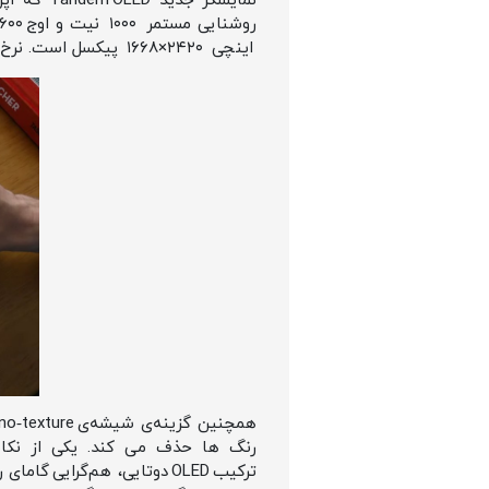
اینچی ۲۴۲۰×۱۶۶۸ پیکسل است. نرخ تازه‌سازی ۱۲۰ هرتزی ProMotion باعث می‌شود قلم Apple Pencil Pro بی‌ درنگ واکنش دهد.
رنگ‌ ها حذف می‌ کند. یکی از نکا