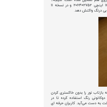
Tande که اپل آن را «Ultra Retina XDR» می‌ نامد، در واقع از دو پنل OLED نازک روی هم تشکیل شده است. نتیجه؟
روشنایی مستمر ۱۰۰۰ نیت و اوج ۱۶۰۰ نیت HDR با نسبت کنتراست ۲ میلیون به ۱. رزولوشن در نسخه‌ی ۱۳ اینچی ۲۷۵۲×۲۰۶۴ و در نسخه ۱۱
ان فناوری میکروسایشی که بازتاب نور را بدون خاکستری‌ کردن
وکانونی رنگ استفاده کرده تا در
وتایی، هم‌گرایی گامای رنگ‌ها را حفظ کند؛ چیزی که حتی در تلویزیون‌های گران‌قیمت OLED سخت به دست می‌آید. کاربران حرفه‌ ای