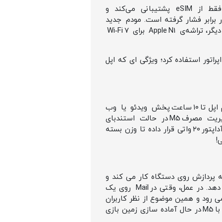
یکی از تغییرات بزرگ، قطع وابستگی کامل به سیم‌کارت فیزیکی است. مدل Wi‑Fi + Cellular اکنون فقط از eSIM پشتیبانی می‌کند و
ت در برابر فشار گرفته است. مودم جدید
Apple C1X با پشتیبانی از 5G (Sub‑6 GHz) و ۴x۴ MIMO سرعتی نزدیک به ۲ گیگابیت بر ثانیه دارد. از طرف دیگر، تراشه‌ی Apple N1 برای Wi‑Fi 7
‌ توان از قابلیت Dual eSIM همزمان برای دو اپراتور استفاده کرد؛ ویژگی‌ ای که اپل
مدل ۱۱ اینچی باتری ۳۱.۲ وات‌ ساعتی دارد و نسخه‌ی ۱۳ اینچی ۳۹ وات‌ ساعتی. با این حال هر دو مدل طبق اعلام اپل تا ۱۰ ساعت پخش ویدئو یا وب‌
گردی Wi‑Fi دوام می‌آورند، که با توجه به قدرت تراشه M5 رقمی درخشان است. درواقع سیستم مدیریت مصرف M5 در حالت استندبای
تا ۲۰٪ کمتر از M4 انرژی مصرف می‌کند. اپل پشتیبانی از شارژ سریع ۶۰ واتی را فعال کرده ولی در جعبه فقط آداپتور ۲۰ واتی قرار داده تا وزن بسته‌
!
ن هوش مصنوعی داخلی، بر پایه‌ پردازش روی دستگاه کار می‌ کند و
بسیاری از وظایف (از خلاصه‌سازی یادداشت‌ ها تا تولید متن در Pages) را بدون نیاز به اینترنت انجام می‌ دهد. در عمل، وقتی در Mail روی یک
ده‌ ای به سرور نمی‌ رود و همین موضوع از نظر کاربران
حساس به حریم خصوصی، تفاوت بنیادین با ChatGPT و Gemini گوگل است. به گفته‌ تحلیلگران، اپل عملاً با M5 در حال آماده‌ سازی زمین بازی