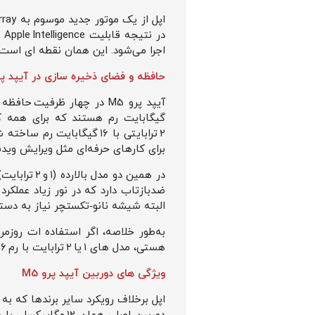
اجرا می‌شود. این همان نقطه‌ ای اس
حافظه و فضای ذخیره سازی در آیپد پرو 
برای کارهای حرفه‌ای مثل ویرایش ویدئوی HDR، طراحی سه‌ بعدی یا استفاده از مدل‌های هوش مصنوعی روی دستگاه، 
البته شیشه نانو‑تکستچر نیاز به دس
هستی، مدل‌ های ۱ یا ۲ ترابایت با رم ۱۶ گیگابایت و نمایشگر Nano‑texture بهترین تجربه آیپد پرو M5 را ارائه می‌ دهند.
ویژگی های دوربین آیپد پرو M5
اپل برخلاف رویکرد سایر برندها که به