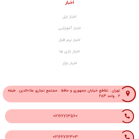
اخبار
اخبار اپل
اخبار آموزشی
اخبار نرم افزار
اخبار بازی ها
اخبار بازار
تهران . تقاطع خیابان جمهوری و حافظ . مجتمع تجاری علاءالدین . طبقه
2 . واحد 283
02166713560
02166712303