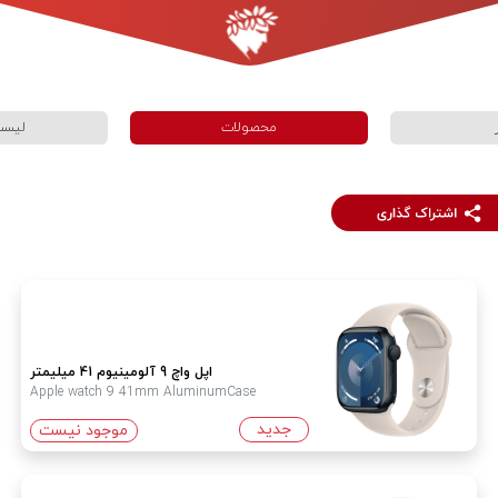
محصولات
لیست
اپل واچ 9 آلومینیوم 41 میلیمتر
Apple watch 9 41mm AluminumCase
جدید
موجود نیست