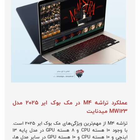
عملکرد تراشه M4 در مک بوک ایر 2025 مدل
MW123 میدنایت
تراشه M4 از مهم‌ترین ویژگی‌های مک بوک ایر 2025 است.
با وجود 10 هسته CPU و 8 هسته GPU در مدل پایه 13
اینچی و 10 هسته CPU و 10 هسته GPU در سایر مدل ها،