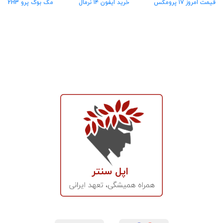
قیمت امروز ۱۷ پرومکس
خرید ایفون ۱۴ نرمال
مک بوک پرو MX2H3