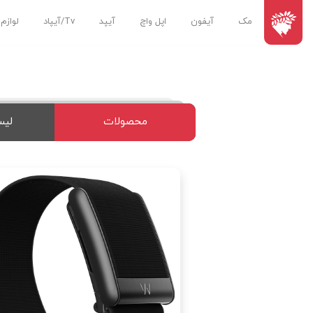
مک
آیفون
اپل واچ
آیپد
Tv/آیپاد
لوازم
محصولات
لیس