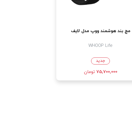
مچ بند هوشمند ووپ مدل لایف
WHOOP Life
جدید
75,700,000
تومان