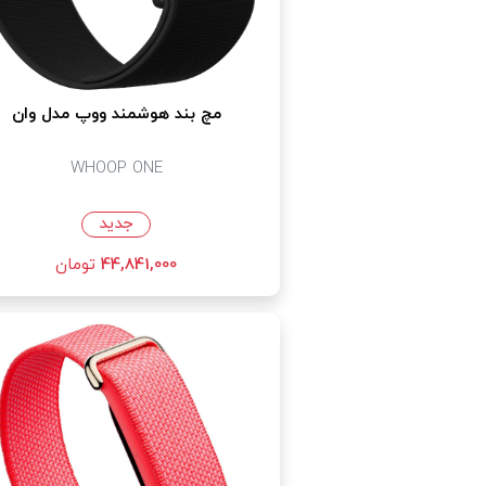
مچ‌ بند هوشمند ووپ مدل وان
WHOOP ONE
جدید
44,841,000
تومان