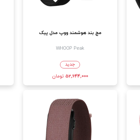
مچ بند هوشمند ووپ مدل پیک
WHOOP Peak
جدید
52,644,000
تومان