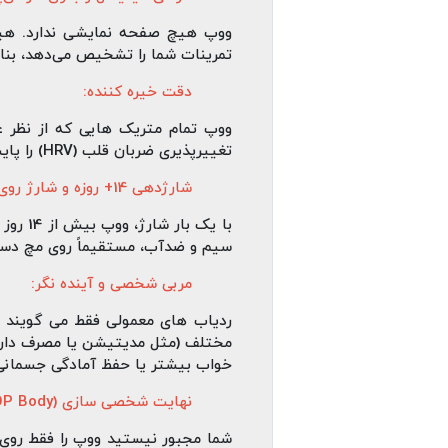
ووپ هیچ صفحه‌ نمایشی ندارد. هیچ 
تمرینات شما را تشخیص می‌دهد، بنابر
دقت خیره‌ کننده:
تغییرپذیری ضربان قلب (HRV) را پایش می‌ کند و در زمینه ردیابی خواب، استانداردی طلایی ارائه می‌ دهد.
شارژدهی 14+ روزه و شارژ روی مچ دست:
با یک 
سیم و ضدآب، مستقیماً روی مچ دست 
مربی شخصی و آینده‌ نگر:
مختلف (مثل مدیتیشن یا مصرف دارو) 
خواب بیشتر یا حفظ آمادگی جسمانی)
نهایت شخصی‌ سازی (WHOOP Body):
شما مجبور نیستید ووپ را فقط روی 