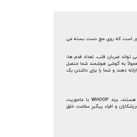
Fitness )، یک گجت پوشیدنی جمع‌ و جور است که روی مچ دست بسته می‌
 تواند ضربان قلب، تعداد قدم‌ ها،
عمولاً به گوشی هوشمند شما متصل
رائه دهند و شما را برای داشتن یک
در حالی که بیشتر مچ‌ بندهای هوشمندِ بازار پر از صفحه‌ نمایش، دکمه و نوتیفیکیشن‌ های مداوم هستند، برند WHOOP با ماموریت
Hea)” مسیر کاملاً متفاوتی را برای ورزشکاران و افراد پیگیرِ سلامت خلق