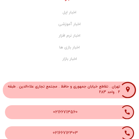
اخبار اپل
اخبار آموزشی
اخبار نرم افزار
اخبار بازی ها
اخبار بازار
تهران . تقاطع خیابان جمهوری و حافظ . مجتمع تجاری علاءالدین . طبقه
2 . واحد 283
02166713560
02166712303