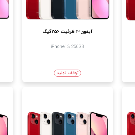
آیفون13 ظرفیت 256گیگ
iPhone13 256GB
توقف تولید