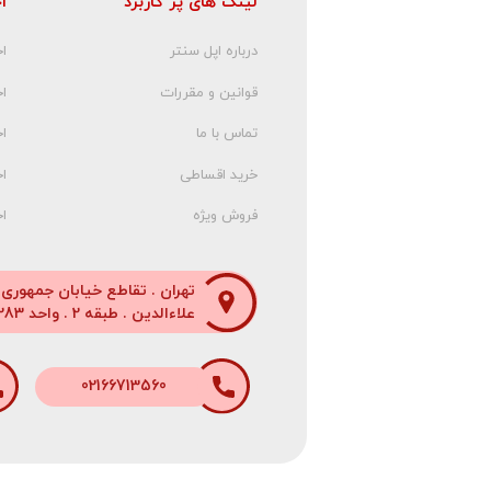
لینک های پر کاربرد
ا
درباره اپل سنتر
اخ
قوانین و مقررات
ا
تماس با ما
اخ
خرید اقساطی
اخ
فروش ویژه
اخ
تهران . تقاطع خیابان جمهوری
علاءالدین . طبقه 2 . واحد 283
02166713560