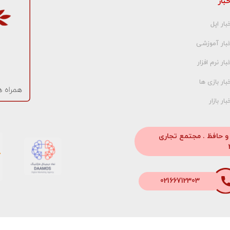
خبار
بار اپل
خبار آموزشی
بار نرم افزار
بار بازی ها
بار بازار
 و حافظ . مجتمع تجاری
02166712303