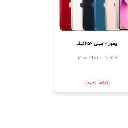
آیفون13مینی 256گیگ
iPhone13mini 256GB
توقف تولید