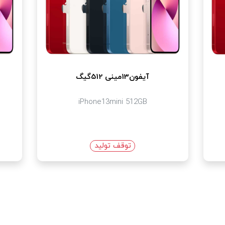
آیفون13مینی 512گیگ
iPhone13mini 512GB
توقف تولید