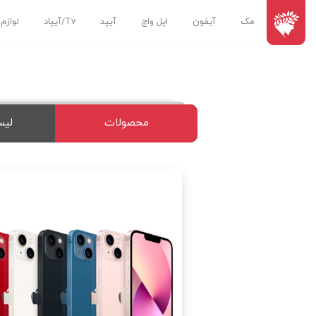
مک
آیفون
اپل واچ
آیپد
Tv/آیپاد
لوازم
محصولات
لیس