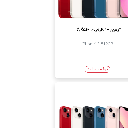
آیفون13 ظرفیت 512گیگ
iPhone13 512GB
توقف تولید