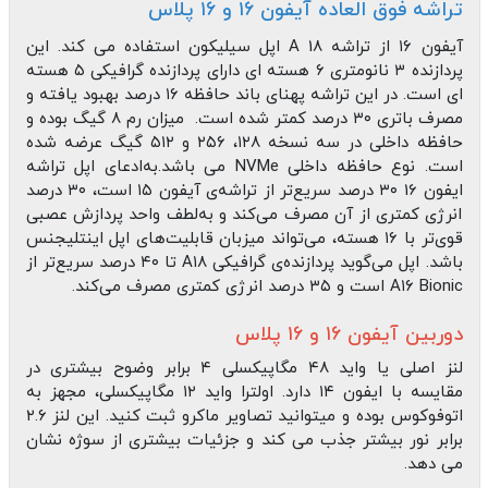
تراشه فوق العاده آیفون ۱۶ و ۱۶ پلاس
آیفون ۱۶ از تراشه A 18 اپل سیلیکون استفاده می کند. این
پردازنده ۳ نانومتری ۶ هسته ای دارای پردازنده گرافیکی ۵ هسته
ای است. در این تراشه پهنای باند حافظه ۱۶ درصد بهبود یافته و
مصرف باتری ۳۰ درصد کمتر شده است. میزان رم ۸ گیگ بوده و
حافظه داخلی در سه نسخه ۱۲۸، ۲۵۶ و ۵۱۲ گیگ عرضه شده
است. نوع حافظه داخلی NVMe می باشد.به‌ادعای اپل تراشه
ایفون 16 ۳۰ درصد سریع‌تر از تراشه‌ی آیفون ۱۵ است، ۳۰ درصد
انرژی کمتری از آن مصرف می‌کند و به‌لطف واحد پردازش عصبی
قوی‌تر با ۱۶ هسته، می‌تواند میزبان قابلیت‌های اپل اینتلیجنس
باشد. اپل می‌گوید پردازنده‌ی گرافیکی A۱۸ تا ۴۰ درصد سریع‌تر از
A۱۶ Bionic است و ۳۵ درصد انرژی کمتری مصرف می‌کند.
دوربین آیفون ۱۶ و ۱۶ پلاس
لنز اصلی یا واید ۴۸ مگاپیکسلی ۴ برابر وضوح بیشتری در
مقایسه با ایفون ۱۴ دارد. اولترا واید ۱۲ مگاپیکسلی، مجهز به
اتوفوکوس بوده و میتوانید تصاویر ماکرو ثبت کنید. این لنز ۲.۶
برابر نور بیشتر جذب می کند و جزئیات بیشتری از سوژه نشان
می دهد.