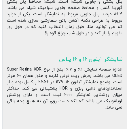
پنل پشتی و جلویی شیشه است. شیشه محافظ پنل پشتی
گوریلا گلس و محافظ صفحه جلویی سرامیک شیلد می باشد.
۸۶.۴ درصد پنل جلویی مربوط به نمایشگر است. یکی از موارد
مربوط به طراحی دکمه اکشن باتن سفارشی سازی شده است
که می توانید مثلا طبق زمان انتخاب کنید که در طول روز
تقویم را باز کند و در طول شب چراغ قوه را!
نمایشگر آیفون ۱۶ و ۱۶ پلاس
اندازه صفحه نمایش ۶.۱ و ۶.۷ اینچ از نوع Super Retina XDR
OLED می باشد. رفرش ریت فرقی نکرده و هنوز همان ۶۰ هرتز
است. وضوح نمایشگر آیفون ۱۶، ۱۱۷۹ در ۲۵۵۶ پیکسل بوده و از
استانداردهای دالبی ویژن و HDR پشتیبانی می کند. حداکثر
میزان روشنایی نمایشگر ۲۰۰۰ نیت است و دارای پوشش
اویلفوبیک می باشد که لکه دست روی آن به هیچ وجه باقی
نمی ماند.