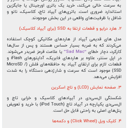
به سرعت خالی می‌کند، خرید یک باتری اورجینال یا جایگزین
استاندارد ضروری است. باتری‌های آیپاد تاچ، کلاسیک، نانو و
شافل با ظرفیت‌های واقعی در این بخش موجودند.
۲. هارد درایو و قطعات ارتقا به SSD (برای آیپاد کلاسیک)
مدل‌ های قدیمی آیپاد از هاردهای مکانیکی کوچک استفاده
می‌کردند که به ضربه بسیار حساس هستند و پس از سال‌ها
کارکرد، دچار خطای
“Sad Mac”
یا علامت قرمز ضربدر می‌شوند.
در اپل سنتر، علاوه بر هاردهای فابریک، آداپتورهای iFlash و
قطعات لازم برای ارتقای آیپاد به حافظه‌های فلش (MicroSD /
SSD) موجود است که سرعت و شارژدهی دستگاه را به شدت
افزایش می‌دهد.
۳. صفحه نمایش (LCD) و تاچ اسکرین
شکستگی ال‌سی‌دی در آیپادهای کلاسیک و خرابی تاچ و
ال‌سی‌دی یکپارچه در آیپاد تاچ (iPod Touch) با خرید و تعویض
پنل‌های اصلی به راحتی قابل حل است.
۴. کلیک ویل (Click Wheel) و دکمه‌ها