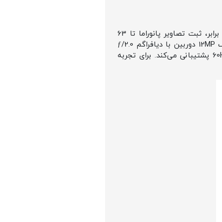
دوربین اصلی این دستگاه یک 12MP Wide دوربین با دیافراگم ƒ/1.8 است که امکان زوم دیجیتال تا 5 برابر، ثبت تصاویر پانوراما تا 63
مگاپیکسل، Smart HDR 4 و فیلم برداری 4K با فریم ریت 60Hz را فراهم می‌کند. دوربین سلفی نیز یک 12MP دوربین با دیافراگم ƒ/2.0
است که از تکنولوژی Landscape Center Stage، Smart HDR 4 و فیلم برداری 1080p با فریم ریت 60Hz پشتیبانی می‌کند. برای تجربه