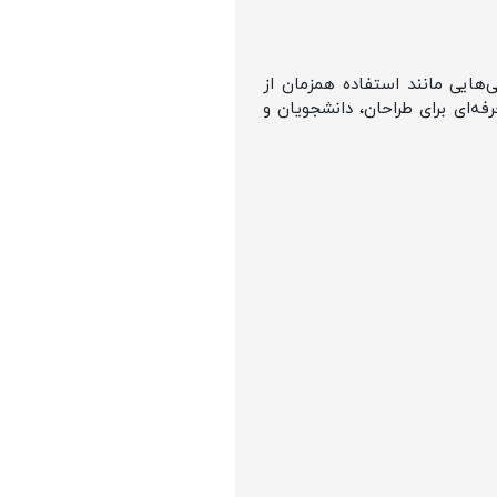
می‌کند. ویژگی‌هایی مانند استفاده همزمان از
 آسان با Magic Keyboard، آیپد ایر M3 را به یک ابزار حرفه‌ای برای طراحان، دانشجویان و