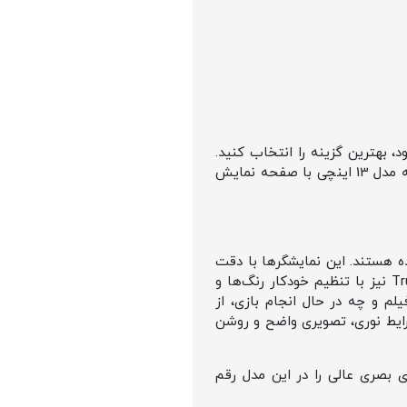
 و سلیقه خود، بهترین گزینه را انتخاب کنید.
مدل 11 اینچی با ابعاد جمع‌وجور، برای حمل و نقل آسان و استفاده روزمره بسیار مناسب است، در حالی که مدل 13 اینچی با صفحه نمایش
ده هستند. این نمایشگرها با دقت
رنگ بی‌نظیر، تصاویری شفاف و واقعی را به نمایش می‌گذارند. فناوری‌های Wide Color (P3) و True Tone نیز با تنظیم خودکار رنگ‌ها و
یلم و چه در حال انجام بازی، از
 نیز تضمین می‌کند که در هر شرایط نوری، تصویری واضح و روشن
164 پیکسل، تراکم پیکسلی 264ppi و روشنایی 500 نیت، تجربه‌ای بصری عالی را در این مدل رقم