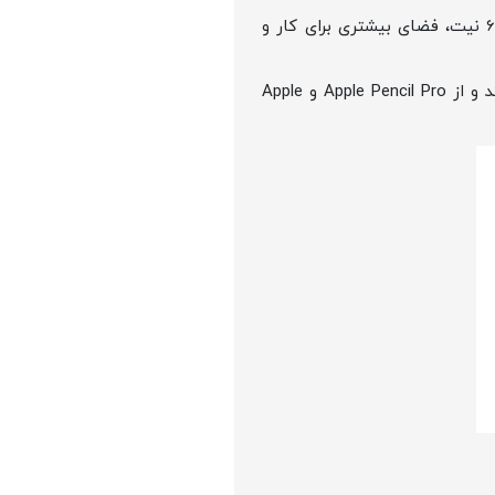
آیپد ایر 13 اینچی: مدل بزرگتر با رزولوشن 2732 در 2048 پیکسل، تراکم پیکسلی 264ppi و روشنایی 600 نیت، فضای بیشتری برای کار و
هر دو نمایشگر دارای پوشش ضد انعکاس نور، پوشش مقاوم در برابر اثر انگشت، و لایه‌بندی کامل هستند و از Apple Pencil Pro و Apple