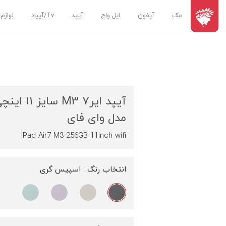
مک
آیفون
اپل واچ
آیپد
Tv/آیپاد
لوازم
مدل وای فای
iPad Air7 M3 256GB 11inch wifi
انتخاب رنگ :
اسپیس گری