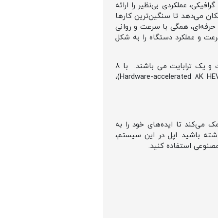
 تراشه قدرتمند M3 اپل است. این تراشه با داشتن 8 هسته پردازشی و 9 هسته گرافیکی، عملکردی بی‌نظیر را ارائه
 آیپد ایر با تراشه M1، عمل می‌کند و به شما امکان می‌دهد تا سنگین‌ترین کارها
 و انجام کارهای حرفه‌ای، همگی با سرعت و روانی
ستگاه، سرعت و عملکرد دستگاه را به شکل
از نظر میزان حافظه داخلی هر دو سایز ایپد 11 و 13 اینچی دارای 4 کانفینگ 128 ، 256 ، 512 گیگابایت و یک ترابایت می باشند. با 8
گیگابایت حافظه رم (RAM) و موتور رسانه‌ای سخت‌افزاری (Hardware-accelerated 8K HEVC, 4K H.264, ProRes, and ProRes RAW)،
ند که به شما کمک می‌کند تا ایده‌های خود را به
داشته باشید. اپل در این سیستم،
مصنوعی استفاده کنید.