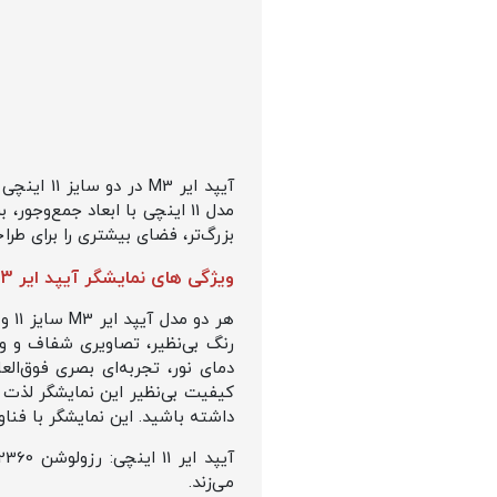
بزرگ‌تر، فضای بیشتری را برای طرا
ویژگی های نمایشگر آیپد ایر M3 مدل 2025
هر دو مدل آیپد ایر M3 سایز 11 و 13 اینچی مجهز به نمایشگر
دمای نور، تجربه‌ای بصری فوق‌الع
داشته باشید. این نمایشگر با فناوری LED backlit و IPS technology طراحی ش
می‌زند.