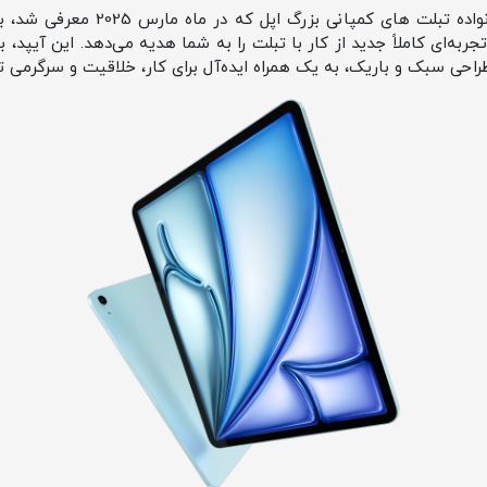
آیپد ایر M3 ، جدیدترین عضو خانواده تب