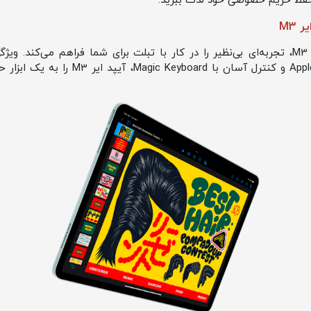
حفظ حریم خصوصی خود لذت ببرید.
سیستم‌عامل iPadOS در آیپد ایر M3، تجربه‌ای بی‌نظیر را در کار با تبلت برای شما فراهم 
چندین برنامه، نوشتن با Apple Pencil و کنترل