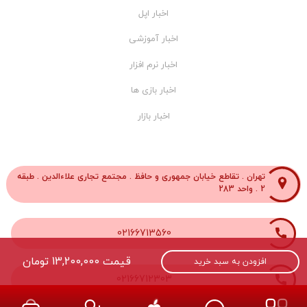
اخبار اپل
اخبار آموزشی
اخبار نرم افزار
اخبار بازی ها
اخبار بازار
تهران . تقاطع خیابان جمهوری و حافظ . مجتمع تجاری علاءالدین . طبقه
2 . واحد 283
02166713560
قیمت
13,200,000
تومان
افزودن به سبد خرید
02166712303