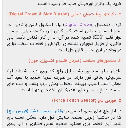
خرید یک باتری اورجینال جدید فرا رسیده است.
۳. دکمه‌ها و فلت‌های داخلی (Digital Crown & Side Button)
کرون دیجیتال (
Digital Crown
) برای اسکرول کردن و ناوبری در
منوها بسیار حیاتی است. گیر کردن این دکمه، خرابی سنسور
نوار قلب (ECG) تعبیه شده در آن، یا از کار افتادن دکمه پاور
جانبی، از طریق تعویض فلت‌های ارتباطی و قطعات سخت‌افزاری
مربوطه در این بخش قابل حل است.
۴. سنسورهای سلامت (ضربان قلب و اکسیژن خون)
ماژول‌ های سنسور پشت اپل واچ که روی درب شیشه‌ ای/
سرامیکی پشتی قرار دارند، در صورت ضربه شدید یا نفوذ آب
ممکن است آسیب ببینند. قطعات یدکی درب پشت و فلت‌ های
سنسور در اپل سنتر برای تعمیرکاران تخصصی مهیا است.
۵. فورس تاچ (Force Touch Sensor)
در اپل واچ‌ های سری قدیمی‌ تر،
واشر سنسور فشار (فورس تاچ)
که در حاشیه زیرین صفحه نمایش قرار دارد، ممکن است پاره
شود. این قطعه برای عملکرد صحیح لمس فشاری و آب‌ بندی