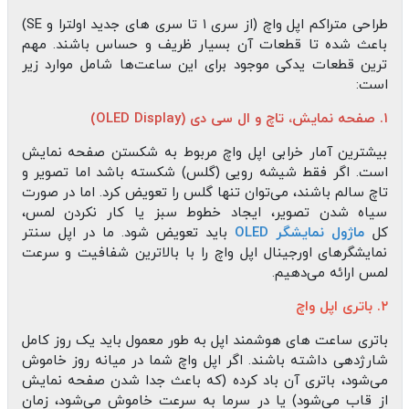
طراحی متراکم اپل واچ (از سری ۱ تا سری‌ های جدید اولترا و SE)
باعث شده تا قطعات آن بسیار ظریف و حساس باشند. مهم‌
ترین قطعات یدکی موجود برای این ساعت‌ها شامل موارد زیر
است:
۱. صفحه نمایش، تاچ و ال‌ سی‌ دی (OLED Display)
بیشترین آمار خرابی اپل واچ مربوط به شکستن صفحه نمایش
است. اگر فقط شیشه رویی (گلس) شکسته باشد اما تصویر و
تاچ سالم باشند، می‌توان تنها گلس را تعویض کرد. اما در صورت
سیاه شدن تصویر، ایجاد خطوط سبز یا کار نکردن لمس،
کل
ماژول نمایشگر OLED
باید تعویض شود. ما در اپل سنتر
نمایشگرهای اورجینال اپل واچ را با بالاترین شفافیت و سرعت
لمس ارائه می‌دهیم.
۲. باتری اپل واچ
باتری ساعت‌ های هوشمند اپل به طور معمول باید یک روز کامل
شارژدهی داشته باشند. اگر اپل واچ شما در میانه روز خاموش
می‌شود، باتری آن باد کرده (که باعث جدا شدن صفحه نمایش
از قاب می‌شود) یا در سرما به سرعت خاموش می‌شود، زمان