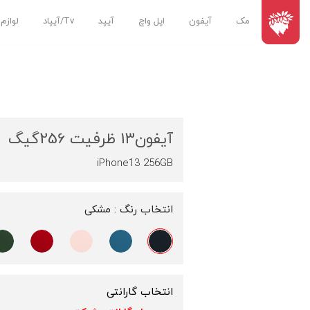
مک
آیفون
اپل واچ
آیپد
Tv/آیپاد
لوازم
آیفون13 ظرفیت 256گیگ
iPhone13 256GB
انتخاب رنگ :
مشکی
انتخاب گارانتی