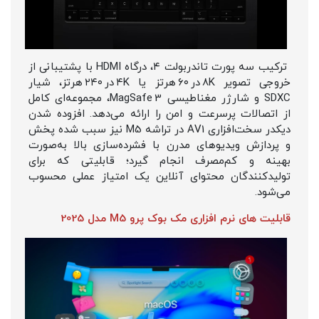
ترکیب سه پورت تاندربولت ۴، درگاه HDMI با پشتیبانی از
خروجی تصویر ۸K در ۶۰ هرتز یا ۴K در ۲۴۰ هرتز، شیار
SDXC و شارژر مغناطیسی MagSafe 3، مجموعه‌ای کامل
از اتصالات پرسرعت و امن را ارائه می‌دهد. افزوده شدن
دیکدر سخت‌افزاری AV1 در تراشه M5 نیز سبب شده پخش
و پردازش ویدیوهای مدرن با فشرده‌سازی بالا به‌صورت
بهینه و کم‌مصرف انجام گیرد؛ قابلیتی که برای
تولیدکنندگان محتوای آنلاین یک امتیاز عملی محسوب
می‌شود.
قابلیت های نرم افزاری مک بوک پرو M5 مدل 2025