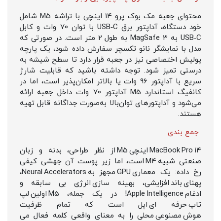
محتوای جعبه مک بوک پرو ۱۴ اینچی با تراشه M5 شامل
خود دستگاه، آداپتور برق USB‑C با توان 70 وات و کابل
USB‑C به MagSafe 3 به طول 2 متر است. در صورتی که
مدل با نمایشگر نانو تکسچر سفارش داده شود، یک پارچه
پولیش اختصاصی نیز در جعبه قرار دارد تا سطح شیشه به‌
درستی تمیز شود. توجه داشته باشید که قابلیت شارژ
سریع با آداپتور 96 وات یا بالاتر امکان‌پذیر است، اما در
کانفیگ استاندارد M5 آداپتور 70 وات داخل جعبه ارائه
می‌شود و آداپتورهای توان‌بالا به‌صورت جداگانه قابل تهیه
هستند.
جمع‌ بندی
MacBook Pro ۱۴ اینچی M5 از نظر طراحی، بدنه و زبان
صنعتی شبیه M4 است، اما زیر پوست آن جهشی کیفی
رخ داده: یک معماری GPU مجهز به Neural Accelerators،
پهنای باند افزایشی، بهینه‌ سازی انرژی بی‌ سابقه و
ادغام Apple Intelligence! در یک جمله، M5 اولین لپ‌
تاپ حرفه‌ ای اپل است که تمام ظرفیت
هوش مصنوعی محلی را به معنای واقعی کلمه فعال می‌