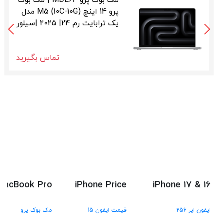
مک بوک پرو MDE64 | مک بوک
پرو 14 اینچ M5 (10C-10G) مدل
یک ترابایت رم 24| 2025 |سیلور
تماس بگیرید
MacBook Pro
iPhone Price
iPhone 17 & 16
ایفون ایر 256
قیمت ایفون 15
مک بوک پرو