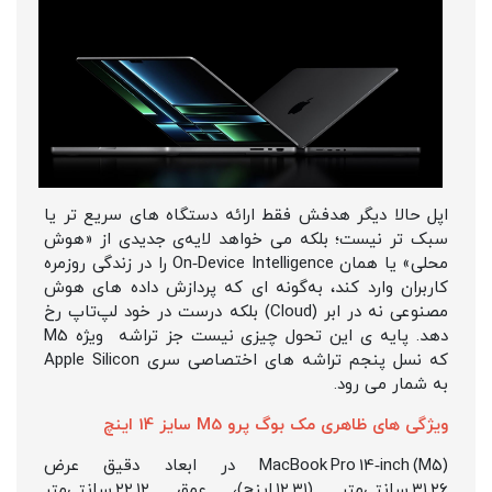
اپل حالا دیگر هدفش فقط ارائه‌ دستگاه‌ های سریع‌ تر یا
سبک‌ تر نیست؛ بلکه می‌ خواهد لایه‌ی جدیدی از «هوش
محلی» یا همان On‑Device Intelligence را در زندگی روزمره‌
کاربران وارد کند، به‌گونه‌ ای که پردازش داده‌ های هوش
مصنوعی نه در ابر (Cloud) بلکه درست در خود لپ‌تاپ رخ
دهد. پایه‌ ی این تحول چیزی نیست جز تراشه‌ ویژه‌ M5
که نسل پنجم تراشه‌ های اختصاصی سری Apple Silicon
به شمار می‌ رود.
ویژگی های ظاهری مک بوگ پرو M5 سایز 14 اینچ
MacBook Pro 14‑inch (M5) در ابعاد دقیق عرض
۳۱.۲۶ سانتی‌متر (۱۲.۳۱ اینچ)، عمق ۲۲.۱۲ سانتی‌متر