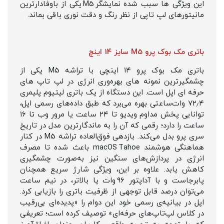
این ویژگی‌ ها سبب شده نمایشگر M5 یکی از باوفادارترین
مانیتورهای لپ‌ تاپی از نظر رنگ و دقت نوری باقی بماند.
باتری مک بوک پرو M5 سایز 14 اینچ
باتری مک‌ بوک پرو ۱۴ اینچی با تراشه M5 یکی از
چشمگیرترین نمونه‌ های بهره‌وری انرژی در لپ‌ تاپ‌ های
حرفه‌ ای اپل است. این دستگاه از یک باتری لیتیوم‌ پلیمری
۷۲٫۴ وات‌ساعتی بهره می‌برد که طبق داده‌های رسمی اپل،
توانایی پخش مداوم ویدیو تا ۲۴ ساعت یا مرور وب تا ۱۶
ساعت را دارد؛ رقمی که آن را به ماندگارترین مدل در تاریخ
سری پرو بدل می‌کند. بازدهی فوق‌العاده تراشه M5 در کنار
هماهنگی هوشمند macOS Tahoe باعث شده تا مصرف
انرژی در پردازش‌های سنگین نیز به‌صورت چشمگیری
کاهش یابد. علاوه بر این، ویژگی شارژ سریع همچنان
پابرجاست و با آداپتور ۹۶ وات یا بالاتر، در نیم ساعت
می‌توان درصد قابل توجهی از ظرفیت باتری را بازیابی کرد.
اپل در بیانیه‌ی رسمی خود این دوام را «پدیده‌ای بی‌رقیب
در کلاس لپ‌تاپ‌های حرفه‌ای» توصیف کرده است؛ تعریفی