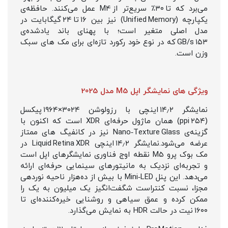
می‌برد که تا ۳۰٪ سریع‌تر از M4 عمل می‌کنند. حافظه‌ی
یکپارچه (Unified Memory) نیز بین ۱۶ تا ۲۴ گیگابایت در
مدل اصلی متغیر است؛ با پهنای باند یادشده‌ی
۱۵۳ GB/s که در نوع خود رکورد تازه‌ای برای مک‌ های سبک‌
وزن است.
ویژگی های نمایشگر اپل M5 مدل 2025
نمایشگر ۱۴٫۲ اینچی با رزولوشن ۳۰۲۴×۱۹۶۴ پیکسل
(۲۵۴ ppi) همان ماژول حرفه‌ای XDR است که اکنون با
گزینه‌ی Nano‑Texture Glass نیز در کانفیگ‌ های ممتاز
عرضه می‌شود.نمایشگر ۱۴٫۲ اینچی Liquid Retina XDR در
مک‌ بوک پرو M5 نقطه اوج فناوری نمایشگرهای اپل است
و تجربه‌ای نزدیک به مانیتورهای سینمایی حرفه‌ای ارائه
می‌دهد. این پنل Mini‑LED با بیش از ده‌هزار ناحیه نوردهی
مجزا، نسبت کنتراست شگفت‌انگیز یک میلیون به یک را
ممکن کرده و عمق سیاهی و روشنایی خیره‌کننده‌ای تا
۱۶۰۰ نیت در حالت HDR به نمایش می‌گذارد.