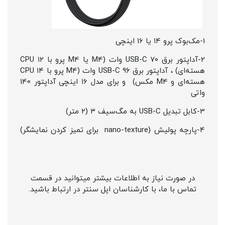
1-مک‌بوک پرو ۱۴ یا 16 اینچی
2-آداپتور برق USB-C ۷۰ وات (M4 یا M4 پرو با CPU ۱۲
هسته‌ای) ، آداپتور برق USB-C ۹۶ وات (M4 پرو با CPU ۱۴
هسته‌ای و M4 مکس) و برای مدل 16 اینچی آداپتور 140
واتی
3-کابل تبدیل USB-C به مگ‌سیف ۳ (۲ متر)
4-پارچه پولیش (nano-texture برای تمیز کردن نمایشگر)
در صورت نیاز به اطلاعات بیشتر میتوانید در قسمت
تماس با ما، با کارشناسان اپل سنتر در ارتباط باشید.