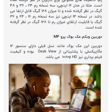
رم، کانفیگ های متنوعی برای کاربران در نظر گرفته شده
است. مثلا در مدل 16 اینچی، سه نسخه رم 24 ، 36 و 48
گیگ در نظر گرفته شده و تا میزان 128 گیگ قابل ارتفا می
باشد. در نسخه 14 اینچی نیز سه نسخه رم 16 ، 24 و 36
گیگ با قابلیت ارتقای میزان رم تا 128 گیگ در نظر گرفته
شده است.
دوربین وبکم مک بوک پرو M4:
دوربین این مک بوک مانند نسل قبلی دارای سنسور 12
مگاپیکسلی با پشتیبانی از Desk View بوده و کیفیت
فیلم برداری نیز 1080p HD می باشد.