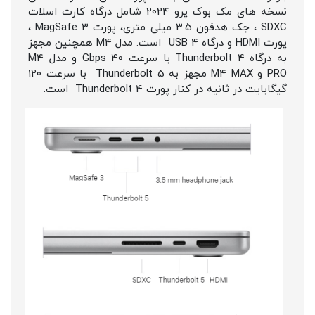
نسخه های مک بوک پرو 2024 شامل درگاه کارت اسلات
SDXC ، جک هدفون 3.5 میلی متری، پورت MagSafe 3 ،
پورت HDMI و درگاه USB 4 است. مدل M4 همچنین مجهز
به درگاه Thunderbolt 4 با سرعت 40 Gbps و مدل M4
PRO و M4 MAX مجهز به Thunderbolt 5 با سرعت 120
گیگابایت در ثانیه در کنار پورت Thunderbolt 4 است.