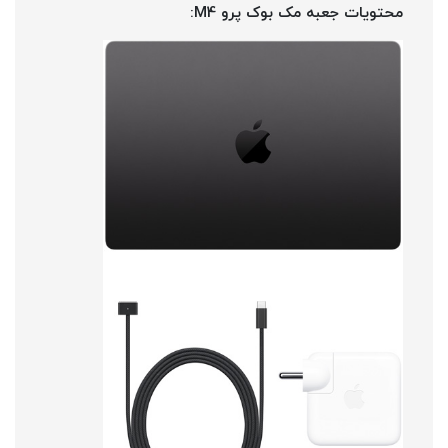
محتویات جعبه مک بوک پرو M4: