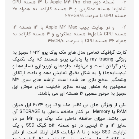
3- نسخه دوم Apple M4 Pro chip با 14 هسته CPU
شامل10 هسته عملکردی و 4 هسته کارآمد به همراه 20
هسته GPU با سرعت 273GB/s
4- و در نهایت چیپ Apple M4 Max با 14 هسته 14
هسته CPU شامل10 هسته عملکردی و 4 هسته کارآمد به
همراه 32 هسته GPU با سرعت 410GB/s
کارت گرافیک تمامی مدل های مک بوک پرو 2024 مجهز به
ویژگی ray tracing یا ردیابی پرتو هستند که یک تکنیک
رندر گرفتن است و می‌تواند جلوه‌های نورپردازی (سایه‌ها و
نیم‌سایه‌ها) را به شکل دقیق نمایش دهد و باعث ارتقای
چشمگیر سطح بازی ها شده است. تراشه های سری M4
همچنین به منظور پیاده سازی قابلیت های هوش اپل
مجهز به موتور عصبی 16 هسته ای می باشند.
یکی از ویژگی های بی نظیر مک بوک پرو 2024 اپل میزان
RAM یا Memory در کنار حافظه داخلی یا STORAGE آن
می باشد. میزان حافظه داخلی مک بوک پرو M4 هر دو
سایز 14 و 16 اینچی در دو نسخه 512 گیگ SSD و یک
ترابایت SSD بوده و تا 8 ترابایت قابل ارتقا است. از نظر