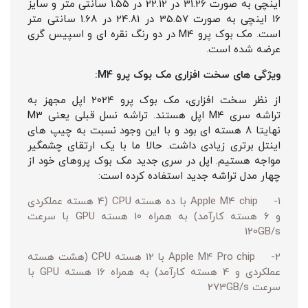
اینچی به صورت 31.26 در 22.12 در 1.55 سانتی متر و سایز
16 اینچی به صورت 35.57 در 24.81 در 1.68 سانتی متر
است. مک بوک پرو M4 در دو رنگ نقره ای و اسپیس گری
عرضه شده است.
ویژگی های سخت افزاری مک بوک پرو M4:
از نظر سخت افزاری، مک بوک پرو 2024 اپل مجهز به
تراشه سری M4 اپل هستند. تراشه نسل قبلی یعنی M3
نهایتا 8 هسته ای بود و با این وجود نسبت به چیپ های
اینتل برتری زیادی داشت. حالا ما با یک ارتقای چشمگیر
مواجه هستیم. اپل در سری جدید مک بوک پروهای خود از
چهار مدل تراشه جدید استفاده کرده است:
1- Apple M4 chip با ده هسته CPU (4 هسته عملکردی
و 6 هسته کارآمد) به همراه 10 هسته GPU با سرعت
120GB/s
2- Apple M4 Pro chip با 12 هسته CPU (هشت هسته
عملکردی و 4 هسته کارآمد) به همراه 16 هسته GPU با
سرعت 273GB/s