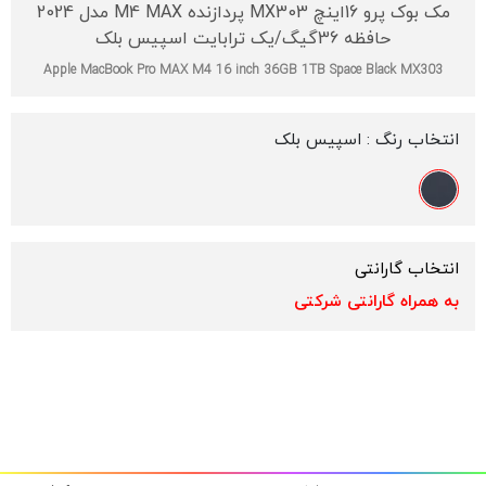
مک بوک پرو 16اینچ MX303 پردازنده M4 MAX مدل 2024
حافظه 36گیگ/یک ترابایت اسپیس بلک
Apple MacBook Pro MAX M4 16 inch 36GB 1TB Space Black MX303
انتخاب رنگ :
اسپیس بلک
انتخاب گارانتی
به همراه گارانتی شرکتی