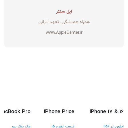
اپل سنتر
همراه همیشگی، تعهد ایرانی
www.AppleCenter.ir
MacBook Pro
iPhone Price
iPhone 17 & 16
ایفون ایر 256
قیمت ایفون 15
مک بوک پرو