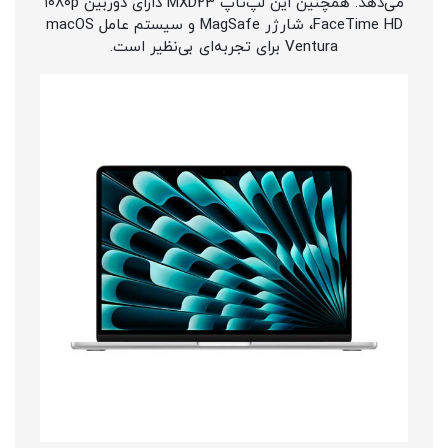
می‌دهد. همچنین این لپ‌تاپ MXD23 دارای دوربین ۱۰۸۰p
FaceTime HD، شارژر MagSafe و سیستم عامل macOS
Ventura برای تجربه‌ای بی‌نظیر است.