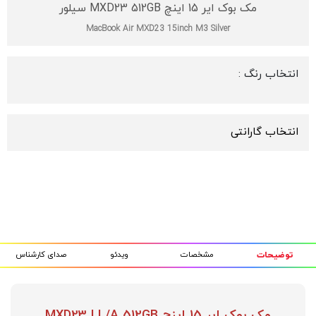
مک بوک ایر 15 اینچ MXD23 512GB سیلور
MacBook Air MXD23 15inch M3 Silver
انتخاب رنگ :
انتخاب گارانتی
مشخصات
ویدئو
صدای کارشناس
توضیحات
مک بوک ایر 15 اینچ MXD23 LL/A 512GB