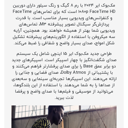
مک‌بوک ایر 202۴ با رم 8 گیگ و رنگ سیلور دارای دوربین
1080p FaceTime HD است که برای تماس‌های FaceTime
و کنفرانس‌های ویدیویی بسیار مناسب است. با قدرت
پردازش‌گر سیگنال تصویر پیشرفته M۳، تماس‌های
ویدیویی شما بهتر از همیشه خواهند بود. همچنین، آرایه
سه میکروفن با استفاده از الگوریتم‌های پیشرفته تشکیل
شکل امواج، صدای بسیار واضح و شفافی را ضبط می‌کند.
طراحی جدید مک‌بوک ایر 15 اینچی شامل یک سیستم
صدای شگفت‌انگیز با چهار اسپیکر است. اسپیکرهای جدید
دو برابر عمق Base را برای صدای پرفشارتر فراهم می‌کنند و
با پشتیبانی از Dolby Atmos، صدای فضایی و جذابی را
ارائه می‌دهند. این اسپیکرها تجربه‌ای سینمایی و سه‌بعدی
از صداها را به شما می‌دهند. با استفاده از این بلندگوها،
می‌توانید از موسیقی و فیلم‌ها با صدای واضح و پرفضا
لذت ببرید.