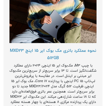
نحوه عملکرد باتری مک بوک ایر 15 اینچ MXD23
512GB
با چیپ M۳، مک‌بوک ایر 15 اینچی 202۴ دارای عملکرد
شگفت‌انگیز است. تا ۱۳ برابر سریع‌تر از سریع‌ترین مک‌بوک
ایر مبتنی بر اینتل است. در مقایسه با پرفروش‌ترین
لپ‌تاپ PC 15 اینچی با پردازنده Core i7، مک بوک ایر ۱5
اینچی ظرفیت 512 گیگ مدل ۲۰۲۴/MXD23 جدید تا دو
برابر سریع‌تر است. همچنین عمر باتری فوق‌العاده‌ای دارد
که تا 18 ساعت شارژدهی میکند. این مک‌بوک ایر MXD23
دارای یک پردازنده مرکزی 8 هسته‌ای با چهار هسته عملکرد