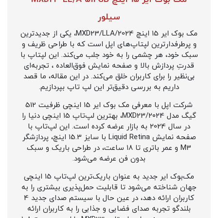
سیلور
مک بوک ایر ۱5 اینچ 2024/MXD23/LLA، یکی از جدیدترین
و پرطرفدارترین لپتاپ‌های اپل است که با طراحی ظریف و
سبک خود، هر چشمی را به خود جلب می‌کند. این لپتاپ با
قدرتِ پردازش بالا و صفحه نمایش فوق‌العاده ، تجربه‌ای
بی‌نظیر را برای کاربران خلق می‌کند. در این مقاله، ما قصد
داریم به بررسی دقیق‌تر این لپ تاپ بپردازیم.
شرکت اپل با معرفی مک بوک ایر ۱5 اینچی ظرفیت 512
گیگ مدل ۲۰۲4/MXD23، بهترین لپ‌تاپ ۱5 اینچی دنیا را
در سال 2024 به بازار عرضه کرده است. این لپ‌تاپ با
صفحه نمایش Liquid Retina با سایز ۱5.3 اینچ، پردازشگر
M3 و عمر باتری تا ۱۸ ساعت، در طراحی باریک و سبک
بدون فن عرضه می‌شود.
مک‌بوک ایر جدید به عنوان باریک‌ترین لپ‌تاپ ۱5 اینچی
جهان شناخته می‌شود تا قابلیت حمل‌پذیری بیشتری را به
کاربران ارائه دهد، در عین حال با سیستم صدای جدید 4
بلندگو تجربه صدای فضایی و جذابی را به کاربران ارائه