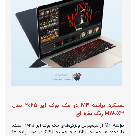
عملکرد تراشه M4 در مک بوک ایر 2025 مدل
MW0X3 رنگ نقره ای
تراشه M4 از مهم‌ترین ویژگی‌های مک بوک ایر 2025 است.
با وجود 10 هسته CPU و 8 هسته GPU در مدل پایه 13