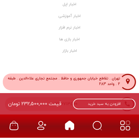
اخبار اپل
اخبار آموزشی
اخبار نرم افزار
اخبار بازی ها
اخبار بازار
تهران . تقاطع خیابان جمهوری و حافظ . مجتمع تجاری علاءالدین . طبقه
2 . واحد 283
قیمت
232,500,000
تومان
02166713560
افزودن به سبد خرید
02166712303