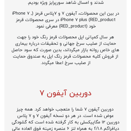
شدند و امسال شاهد سورپرایز ویژه بودیم.
در بین این محصولات، آیفون 7 و 7پلاس قرمز (iPhone 7 ,
iPhone 7 plus (RED_product در سری محصولات قرمز
خود (RED_product) معرفی نمود.
هر سال کمپانی اپل محصولات قرمز رنگ خود را جهت
حمایت از صلیب سرخ جهانی و تحقیقات درباره بیماری
های خاص روانه بازار میگرداند، بدین صورت که سود حاصل
از فروش کلیه محصولات قرمز رنگ اپل به صندوق حمایت
از صلیب سرخ اعطا میگردد.
دوربین آیفون 7
دوربین آيفون 7 شما را متعجب خواهد کرد. همه چیز
عوض شده است. در هر دو نسخه آيفون 7 و 7 پلاس
دوربین 12 مگاپیکسلی به کار گرفته شده است که گشودگی
دیافراگم f/1.8 به همراه لنز 6 عنصره زمینه فوق العاده عالی