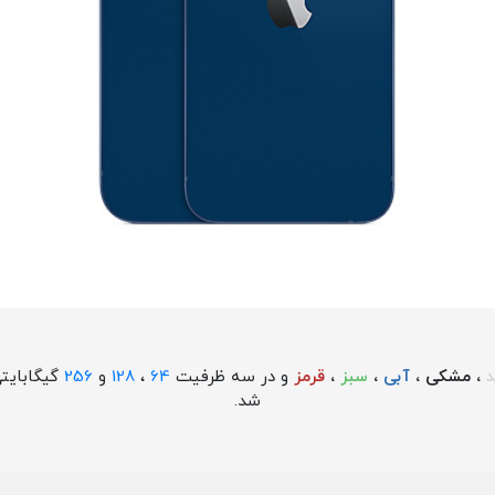
د
، مشکی ،
آبی
،
سبز
،
قرمز
و در سه ظرفیت
64
،
128
و
256
گیگابایت
شد.