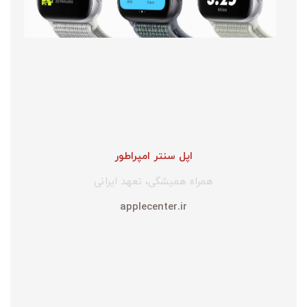
اپل سنتر امپراطور
همراه همیشگی، تعهد ایرانی
applecenter.ir