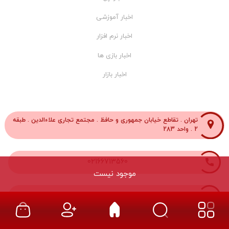
اخبار آموزشی
اخبار نرم افزار
اخبار بازی ها
اخبار بازار
تهران . تقاطع خیابان جمهوری و حافظ . مجتمع تجاری علاءالدین . طبقه
2 . واحد 283
02166713560
موجود نیست
02166712303