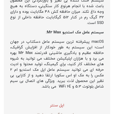
سیستم خنک کننده بی نظیر و باورنکردنی این محصول
باعث شده با انجام هرنوع کار سنگینی، دستگاه به هیچ
وجه داغ نکند. میزان حافظه کش 48 مگابایت بوده و دارای
32 گیگ رم در کنار 512 گیگابایت حافظه داخلی از نوع
SSD است.
سیستم عامل مک استدیو M2 Max:
macOS پیشرفته ترین سیستم عامل دسکتاپ در جهان
است؛ این سیستم به طور خودکار از افزایش گرافیک،
حافظه عظیم و یادگیری ماشینی قدرتمند M۲ Max بهره
می برد و با هزاران اپلیکیشن مختلف می توانید به شیوه
های مختلف کار کنید، برای گیمینگ، تولید محتوا و ادیت
حرفه ای می توانید سیستم عامل اپل مک استدیو ام 2
مکس را به مک او اس سکویا ارتقا دهید و از کارایی بی
نظیر این محصول لذت ببرید. ویژگی های اتصال بی سیم
شامل بلوتوث 5.3 و WiFi 6E می باشد.
اپل سنتر