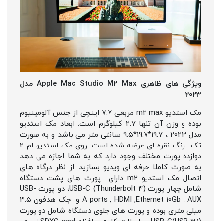
ویژگی های ظاهری Apple Mac Studio M2 Max مدل
2023:
مک استدیو m2 max مربعی 7.7 اینچی از جنس آلومینیوم
بوده و وزن آن تنها 2.7 کیلوگرم است. ابعاد مک استدیو
مدل 2023 ، 19.7*19.7*9.5 سانتی متر می باشد و به صورت
تک رنگ نقره ای عرضه شده است. روی مک استدیو ام 2
دوازده پورت مختلف وجود دارد که به شما اجازه می دهد
به صورت کاملا حرفه ای ویدیو بسازید. از نظر درگاه های
اتصال مک استدیو m2 دارای پورت های پشت دستگاه
شامل چهار پورت USB-C (Thunderbolt 4)، دو پورت USB-
A ports , HDMI ,Ethernet 10Gb , AUX و جک هدفون 3.5
میلی متری بوده و پورت های جلوی دستگاه شامل دو پورت