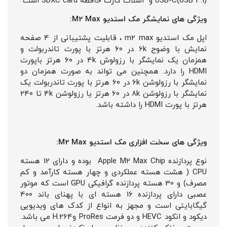
USB-C(USB 3.1) و اسلات کارت حافظه SDXC card است
ویژگی های نمایشگر مک استدیو M2 Max:
اپل مک استدیو m2 max ، قابلیت پشتیبانی از 4 صفحه
نمایش با وضوح 6k در ۶۰ هرتز با پورت تاندربولت و
همزمان یک نمایشگر با رزولوش 4k در ۶۰ هرتز باپورت
HDMI را دارد. همچنین می تواند به صورت همزمان دو
نمایشگر با رزولوشن 6k در ۶۰ هرتز با پورت تاندربولت یک
نمایشگر با رزولوشن 8k در ۶۰ هرتز یا رزولوشن 4k تا ۲۴۰
هرتز با پورت HDMI را داشته باشد.
ویژگی های سخت افزاری
مک استدیو M2 Max:
نوع پردازنده Apple M2 Max Chip بوده و دارای 12 هسته
CPU ( هشت هسته عملکردی و چهار هسته کارآمد و کم
مصرف) و 30 هسته پردازنده گرافیکی GPU است که موتور
عصبی دارای پردازنده 16 هسته ای با پهنای باند 400
گیگابایتی است و مجهز به انواع از کدک های ویدیویی
دیکود و انکود HEVC ‫و دو فرمت ProRes ‫وH.264 می باشد.