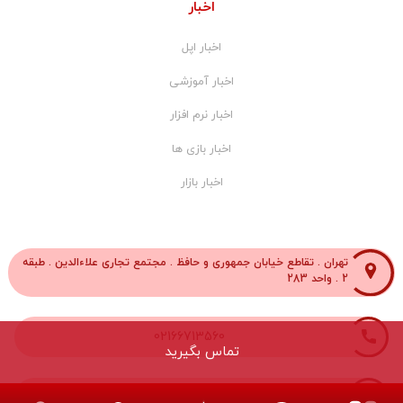
اخبار
اخبار اپل
اخبار آموزشی
اخبار نرم افزار
اخبار بازی ها
اخبار بازار
تهران . تقاطع خیابان جمهوری و حافظ . مجتمع تجاری علاءالدین . طبقه
2 . واحد 283
02166713560
تماس بگیرید
02166712303