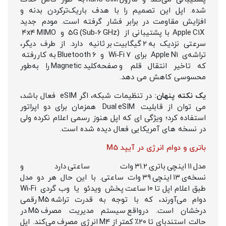
شده. اپل این تصمیم را با هدف باریک‌ترکردن بدنه و
افزایش مقاومت در برابر فشار گرفته است. مودم جدید
Apple C1X با پشتیبانی از 5G (Sub‑6 GHz) و ۴x۴ MIMO
سرعتی نزدیک به ۲ گیگابیت بر ثانیه دارد. از طرف دیگر،
تراشه‌ی Apple N1 برای Wi‑Fi 7 و Bluetooth 6 به‌ کاررفته
که تاخیر انتقال قلم و صفحه‌کلید Magnetic را به‌طور
محسوسی کاهش می‌ دهد.
یک نکته پنهان:
در تنظیمات شبکه، اگر eSIM فعال باشد،
می‌ توان از قابلیت Dual eSIM همزمان برای دو اپراتور
استفاده کرد؛ ویژگی‌ ای که اپل هنوز رسمی اعلام نکرده ولی
در نسخه‌ های آمریکایی فعال دیده شده است.
باتری و دوام انرژی در آیپد M5
مدل ۱۱ اینچی باتری ۳۱.۲ وات‌ ساعتی دارد و
نسخه‌ی ۱۳ اینچی ۳۹ وات‌ ساعتی. با این حال هر دو مدل
طبق اعلام اپل تا ۱۰ ساعت پخش ویدئو یا وب‌ گردی Wi‑Fi
دوام می‌آورند، که با توجه به قدرت تراشه M5 رقمی
درخشان است. درواقع سیستم مدیریت مصرف M5 در
حالت استندبای تا ۲۰٪ کمتر از M4 انرژی مصرف می‌کند. اپل