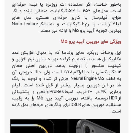
به‌طور خلاصه، اگر استفاده‌ ات روزمره یا نیمه‌ حرفه‌ای
است، مدل‌های ۲۵۶ یا ۵۱۲ گیگابایت منطقی‌ ترند؛ و اگر
طراح، فیلم‌ساز یا کاربر حرفه‌ای هستی، مدل‌ های
۱ یا ۲ ترابایت با رم ۱۶ گیگابایت و نمایشگر Nano‑texture
بهترین تجربه آیپد پرو M5 را ارائه می‌ دهند.
ویژگی های دوربین آیپد پرو M5
اپل برخلاف رویکرد سایر برندها که به دنبال افزایش عدد
مگاپیکسل هستند، تصمیم گرفته بهینه‌ سازی نرم‌ افزاری و
کیفیت سنسور را اولویت بدهد. دوربین اصلی همان
۱۲ مگاپیکسلی با دیافراگم f/1.8 است ولی حالا خروجی آن
به لطف Neural Engine M5 جزئی‌ تر شده و توجه به رنگ
ها در این دوربین بسیار بیشتر از قبل شده است. فیلم‌
برداری ۴K در ۶۰ فریم، ضبط ProRes واقعی و پشتیبانی
از HDR توسعه‌ یافته، دوربین آیپد پرو M5 را به رقیب
مستقیم دوربین‌ های DSLR برای بلاگرهای حرفه‌ای بدل کرده
است.