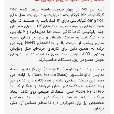
حافظه و فضای ذخیره سازی در آیپد پرو M5
آیپد پرو M5 در چهار ظرفیت حافظه عرضه شده: ۲۵۶
گیگابایت، ۵۱۲ گیگابایت، ۱ ترابایت و ۲ ترابایت. مدل‌ های
۲۵۶ و ۵۱۲ گیگابایتی دارای ۱۲ گیگابایت رم هستند که برای
همه کارهای روزمره، طراحی، ویدئوهای 4K و اجرای هم‌زمان
چند اپلیکیشن کاملاً کافی است. اما مدل‌های ۱ و ۲ ترابایتی
با ۱۶ گیگابایت رم ساخته شده‌اند و علاوه بر فضای ذخیره‌
سازی بیشتر، از سرعت بالاتر حافظه‌های NAND بهره می‌
برند؛ به همین دلیل برای کارهای حرفه‌ای مثل ویرایش
ویدئوی HDR، طراحی سه‌ بعدی یا استفاده از مدل‌های
هوش مصنوعی روی دستگاه، مناسب‌ترند.
در همین دو مدل بالارده (۱ و ۲ ترابایت)، اپل گزینه‌ ی صفحه‌
نمایش نانو‑تکستچر (Nano‑texture Glass) را ارائه می‌
دهد. این نسخه سطحی مات و ضدبازتاب دارد که در نور
زیاد عملکرد خیره‌کننده‌ای نشان می‌دهد و هنگام کار با
Apple Pencil Pro حس اصطکاک طبیعی روی کاغذ ایجاد
می‌کند. البته شیشه نانو‑تکستچر نیاز به دستمال
مخصوص اپل برای تمیزکردن دارد تا سطح حساس آن خش
برندارد.