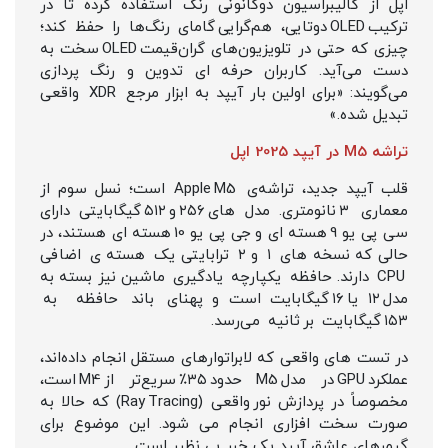
اپل از کالیبراسیون دوکانونی رنگ استفاده کرده تا در
ترکیب OLED دوتایی، هم‌گرایی گامای رنگ‌ها را حفظ کند؛
چیزی که حتی در تلویزیون‌های گران‌قیمت OLED سخت به
دست می‌آید. کاربران حرفه‌ ای تدوین و رنگ‌ پردازی
می‌گویند: «برای اولین بار آیپد به ابزار مرجع XDR واقعی
تبدیل شده.»
تراشه M5 در آیپد 2025 اپل
قلب آیپد جدید، تراشه‌ی Apple M5 است؛ نسل سوم از
معماری ۳ نانومتری. مدل‌ های ۲۵۶ و ۵۱۲ گیگابایتی دارای
سی پی یو 9 هسته‌ ای و جی پی یو 10 هسته‌ ای هستند، در
حالی که نسخه‌ های ۱ و ۲ ترابایتی یک هسته‌ ی اضافی
CPU دارند. حافظه‌ یکپارچه یادگیری ماشین نیز بسته به
مدل ۱۲ یا ۱۶ گیگابایت است و پهنای باند حافظه به
۱۵۳ گیگابایت بر ثانیه می‌رسد.
در تست‌ های واقعی که لابراتوارهای مستقل انجام داده‌اند،
عملکرد GPU در مدل M5 حدود ۳۵٪ سریع‌تر از M4 است،
مخصوصاً در پردازش نور واقعی (Ray Tracing) که حالا به
صورت سخت‌ افزاری انجام می‌ شود. این موضوع برای
گیمرهای عاشق آیپد یک خبر بی نظیر است.