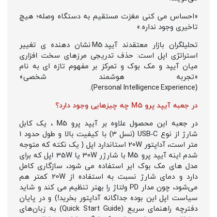
«احساس می‌ کنی مغزت مستقیم به دستگاه وصله؛ هیچ
تاخیری وجود نداره.»
تحلیلگران بازار معتقدند آیپد M5 نشان‌ دهنده‌ ی تغییر
استراتژی اپل است: حذف تدریجی مرزهای سخت‌ افزاری
میان آیپد و مک‌ بوک و تمرکز بر مفهوم تازه‌ ای به نام
«تجربه هوشمند شخصی»
(Personal Intelligence Experience).
در جعبه آیپد پرو M5 چه چیزهایی وجود دارد؟
در جعبه این محصول علاوه بر آیپد پرو M5 ، یک کابل
شارژ از نوع USB‑C (نسل 3) با کیفیت بالا و طول حدود 1
متر است، آداپتور 20W استاندارد اپل ( یک نکته که متوجه
شدم اینه آیپد پرو M5 با شارژر 30W یا 35W اپل که برای
مدل‌ های مک‌ بوک ایر استفاده می‌ شود، سازگاری کامل
دارد و دمای شارژ نسبت به استفاده از 20W کمتر هم
می‌شود، چون مدار PD ولتاژ را بهتر تنظیم می‌ کند و شاید
سیاست اپل این بوده جداگانه آداپتور بخرید!) و در پایان
دفترچه راهنمای سریع (Quick Start Guide) به زبان‌های