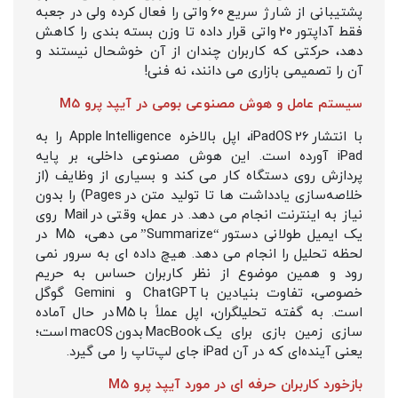
پشتیبانی از شارژ سریع ۶۰ واتی را فعال کرده ولی در جعبه
فقط آداپتور ۲۰ واتی قرار داده تا وزن بسته‌ بندی را کاهش
دهد، حرکتی که کاربران چندان از آن خوشحال نیستند و
آن را تصمیمی بازاری می‌ دانند، نه فنی!
سیستم عامل و هوش مصنوعی بومی در آیپد پرو M5
با انتشار iPadOS 26، اپل بالاخره Apple Intelligence را به
iPad آورده است. این هوش مصنوعی داخلی، بر پایه‌
پردازش روی دستگاه کار می‌ کند و بسیاری از وظایف (از
خلاصه‌سازی یادداشت‌ ها تا تولید متن در Pages) را بدون
نیاز به اینترنت انجام می‌ دهد. در عمل، وقتی در Mail روی
یک ایمیل طولانی دستور “Summarize” می‌ دهی، M5 در
لحظه تحلیل را انجام می‌ دهد. هیچ داده‌ ای به سرور نمی‌
رود و همین موضوع از نظر کاربران حساس به حریم
خصوصی، تفاوت بنیادین با ChatGPT و Gemini گوگل
است. به گفته‌ تحلیلگران، اپل عملاً با M5 در حال آماده‌
سازی زمین بازی برای یک MacBook بدون macOS است؛
یعنی آینده‌ای که در آن iPad جای لپ‌تاپ را می‌ گیرد.
بازخورد کاربران حرفه ای در مورد آیپد پرو M5