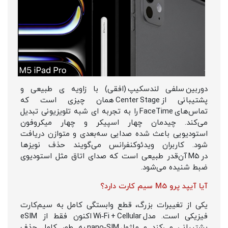
دوربین سلفی لندسکیپ (افقی) با زاویه‌ ی طبیعی و
پشتیبانی از Center Stage همان چیزی است که
تماس‌های FaceTime را به تجربه‌ ای شبه تلویزیونی تبدیل
می‌کند. چیدمان چهار اسپیکر و چهار میکروفون
استودیویی باعث شده صدایی سه‌بعدی و متوازن دریافت
شود. کاربران ویدئوکنفرانس می‌گویند حذف نویزها
در M5 آن‌قدر طبیعی است که صدای اتاق مثل استودیوی
ضبط شنیده می‌شود.
آیا آیپد پرو M5 سیم کارت دارد
؟
یکی از تغییرات بزرگ، قطع وابستگی کامل به سیم‌کارت
فیزیکی است. مدل Wi‑Fi + Cellular اکنون فقط از eSIM
پشتیبانی می‌کند و ماژول nano‑SIM به طور کامل حذف