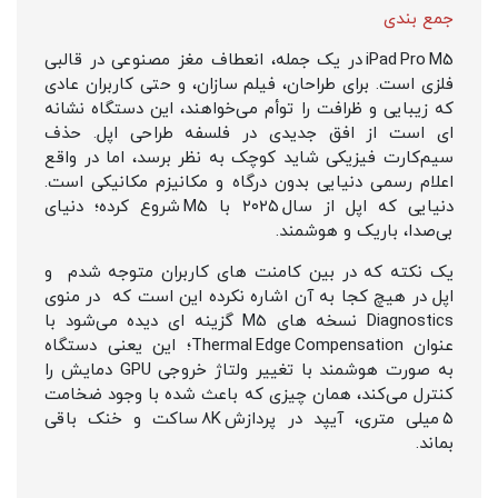
جمع بندی
iPad Pro M5 در یک جمله، انعطاف مغز مصنوعی در قالبی
فلزی است. برای طراحان، فیلم‌ سازان، و حتی کاربران عادی
که زیبایی و ظرافت را توأم می‌خواهند، این دستگاه نشانه‌
ای است از افق جدیدی در فلسفه طراحی اپل. حذف
سیم‌کارت فیزیکی شاید کوچک به نظر برسد، اما در واقع
اعلام رسمی دنیایی بدون درگاه و مکانیزم مکانیکی است.
دنیایی که اپل از سال ۲۰۲۵ با M5 شروع کرده؛ دنیای
بی‌صدا، باریک و هوشمند.
یک نکته که در بین کامنت های کاربران متوجه شدم و
اپل در هیچ کجا به آن اشاره نکرده این است که در منوی
Diagnostics نسخه‌ های M5 گزینه‌ ای دیده می‌شود با
عنوان Thermal Edge Compensation؛ این یعنی دستگاه
به‌ صورت هوشمند با تغییر ولتاژ خروجی GPU دمایش را
کنترل می‌کند، همان چیزی که باعث شده با وجود ضخامت
۵ میلی‌ متری، آیپد در پردازش ۸K ساکت و خنک باقی
بماند.