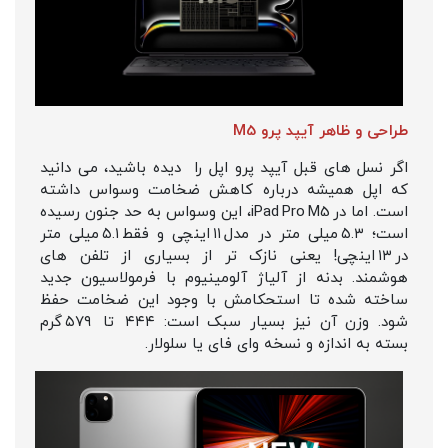
طراحی و ظاهر آیپد پرو M5
اگر نسل‌ های قبل آیپد پرو اپل را دیده باشید، می‌ دانید
که اپل همیشه درباره‌ کاهش ضخامت وسواس داشته
است. اما در iPad Pro M5، این وسواس به حد جنون رسیده
است؛ ۵.۳ میلی‌ متر در مدل ۱۱ اینچی و فقط ۵.۱ میلی‌ متر
در ۱۳ اینچی! یعنی نازک‌ تر از بسیاری از تلفن‌ های
هوشمند. بدنه از آلیاژ آلومینیوم با فرمولاسیون جدید
ساخته شده تا استحکامش با وجود این ضخامت حفظ
شود. وزن آن نیز بسیار سبک است: ۴۴۴ تا ۵۷۹ گرم
بسته به اندازه و نسخه‌ وای‌ فای یا سلولار.