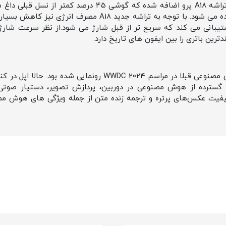
زیر ساخت ترمال آلومینیومی به تراشه A18 پرو اضافه شده که گو
میزان شارژدهی در این گوشی دیده می شود. با توجه به تراشه ج
 فناوری شارژ بی‌سیم Qi پشتیبانی می کند که سریع تر از قبل شارژ می شود.از نظر سرع
تمامی ویژگی های مربوط به هوش مصنوعی قبلا در مراسم WWDC 2024 
یت عکس‌های پرتره و ترجمه زنده متن از جمله ویژگی های هوش م