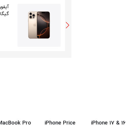
آیفون ۱۶ پرومکس حافظه 256
یگابایت
318,000,000
تومان
MacBook Pro
iPhone Price
iPhone 17 & 16