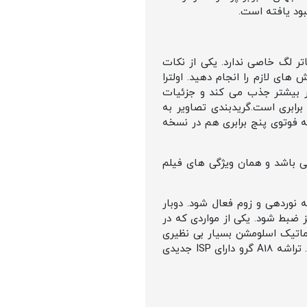
ع Fusion camera بوده و با توجه به ویژگی ProPAS هیچگونه شاتر لگ خاصی ندارد. یکی از نکات
 ویرایش های لازم را انجام دهید. اولترا
به اتوفوکوس بوده و میتوانید تصاویر ماکرو ثبت کنید. این لنز ۲.۶ برابر نور بیشتر جذب می کند و جزئیات
یشتری از سوژه نشان می دهد. لنز سوم تله فوتوی پریسکوپی 12 مگاپیکسلی جذاب با کیفیت زوم 5 برابری است.گریدبندی تصاویر به
فوتوی پنج برابری هم در نسخه
یر می باشد و همان ویژگی های فیلم
گزینه نوردهی و زوم فعال شود. دوبار
 می تواند صدای محیط بدون نویز ضبط شود. یکی از مواردی که در
انیه می باشد. این حالت سینماتیک اسلومشن بسیار بی نظیری
نشان می دهد که در مراسم معرفی ایفون 16 ویدیوهای بسیاری در این مورد نشان داده شد که جالب بود. تراشه A18 گرو دارای ISP جدیدی