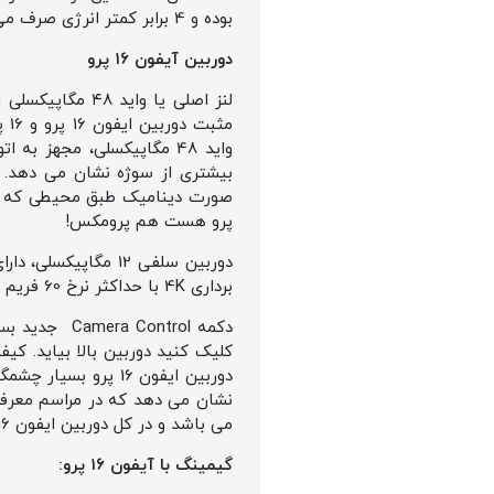
بوده و 4 برابر کمتر انرژی صرف می کند. در این تراشه پهنای باند حافظه 17 درصد نسبت به تراشه A18 بهبود یافته است.
دوربین آیفون ۱۶ پرو
مث
صورت دینامیک طبق محیطی که می
پرو هست هم پرومکس!
دوربین سلفی 12 مگ
برداری 4K با حداکثر نرخ 60 فریم بر ثانیه در دوربین سلفی دیده می شود.
دکمه ontrol
می باشد و در کل دوربین ایفون 16 پرو و پرومکس بهترین دوربین گوشی هوشمند در جهان خواهد بود.
گیمینگ با آیفون ۱۶ پرو: