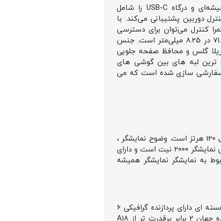
از نظر طراحی این گوشی تغییر چندان خاصی نداشته است، داینامیک آیلند، گوشه‌های گرد، پنل شیشه‌ای و درگاه USB-C را شامل
رل دوربین پشتیبانی می‌کند. با
مرا کنترل می‌توان برای دسترسی
سریع به زوم و سایر قابلیت‌ها استفاده کرد. وزن این گوشی تنها 199 گرم بوده و ابعاد آن 149.6 در 71.5 در 8.25 میلی‌متر است. جنس
ی گوریلا گلس و محافظ صفحه جلویی
به نمایشگر است، ایفون 16 پرو و پرومکس نازک ترین لبه های بین گوشی های
تن سفارشی سازی شده است که می
اندازه صفحه نمایش 6.3 اینچ از نوع LTPO Super Retina XDR OLED می باشد. رفرش ریت این محصول 120 هرتز است. وضوح نمایشگر ،
1206 در 2622 پیکسل بوده و از استانداردهای دالبی ویژن و HDR پشتیبانی می کند. حداکثر میزان روشنایی نمایشگر ۲۰۰۰ نیت است و دارای
ط به نمایشگر نمایشگر همیشه
آیفون ۱۶ پرو و پرومکس از تراشه A18 PRO اپل سیلیکون استفاده می کند. این پردازنده ۳ نانومتری ۶ هسته ای دارای پردازنده گرافیکی 6
هسته ای است. این تراشه قادر است 35 تریلیون عملیات را در 1 ثانیه پردازش کند. سریع ترین پردازنده جهان 2 برابر پرقدرت تر از A18