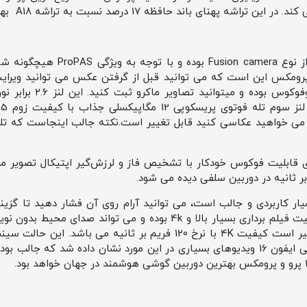
لنز اصلی یا واید ۴۸ مگاپیکسلی از نو
بت دوربین ایفون 16 پرو و 16 پرومکس این است که می توانید قبل از گرفتن عکس می توانید
واید 48 مگاپیکسلی، مجهز 
ب
 خواهید عکاسی کنید قابل تغییر است.نکته جالب اینجاست که تله 
اپیکسلی، دارای قابلیت فوکوس خودکار با تشخیص فاز و لرزش‌گیر اپتیکال تصو
Camera C جدید بسیار کاربردی و جالب است، می توانید آرام روی آن فشار دهید تا 
کلیک کنید دوربین بالا بیاید. کیفیت فیلم برداری بسیار بالا و 4k بوده و
دوربین ایفون 16 پرو بسیار چشمگیر است کیفیت 4K با نرخ 120 فریم بر ث