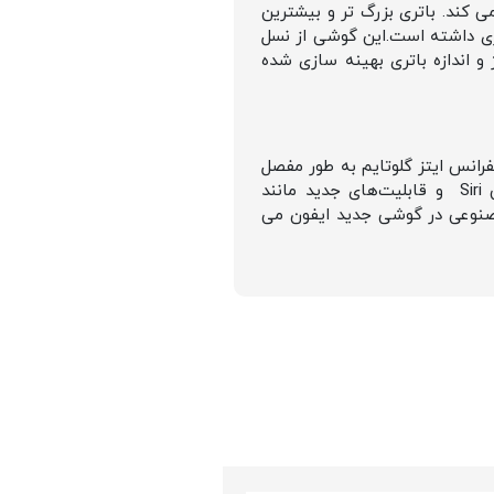
شی 45 درصد کمتر از نسل قبلی داغ می کند. باتری بزرگ تر و بیشترین
دید A18 مصرف انرژی نیز کاهش بسیاری داشته است.این گوشی از نسل
ت شارژ و اندازه باتری بهینه سازی شده
رونمایی شده بود. حالا اپل در کنفرانس ایتز گلوتایم به طور مفصل
به این موضوع پرداخت. استفاده گسترده از هوش مصنوعی در دوربین، پردازش تصویر، دستیار صوتی Siri و قابلیت‌های جدید مانند
صنوعی در گوشی جدید ایفون می