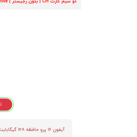
دو سیم کارت CH | بدون رجیستر | Not Active
ت
آیفون ۱۶ پرو حافظه 128 گیگابایت: