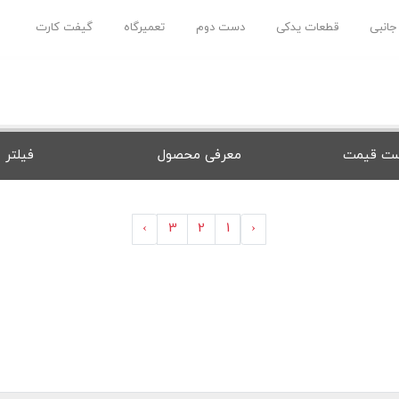
 جانبی
قطعات یدکی
دست دوم
تعمیرگاه
گیفت کارت
ت قیمت
معرفی محصول
فیلتر
›
3
2
1
‹