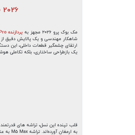
MacBook Pro M5 Pro 2026 | مک بوک پرو M5 پرو 2026
مک‌ بوک پرو ۲۰۲۶ مجهز به
پردازنده M5 Pro
شاهکار مهندسی و یک پالایش دقیق از محص
ارتقای چشمگیر قطعات داخلی، این دستگاه 
یک بازطراحی ساختاری، بلکه تکاملی هوشم
قلب تپنده این نسل، تراشه‌ های قدرتمند
به ارمغان آورده‌اند. تراشه M5 Max به عنوان نهایت قدرت این سری، با