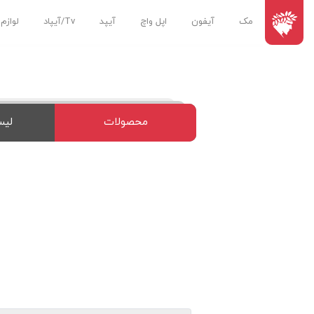
مک
آیفون
اپل واچ
آیپد
Tv/آیپاد
لوازم
محصولات
لیس