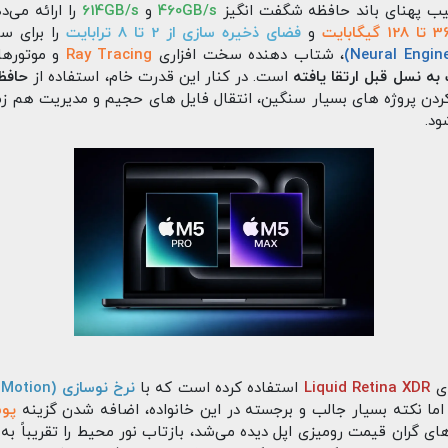
ب پهنای باند حافظه شگفت‌ انگیز
460GB/s
و
614GB/s
را ارائه می‌د
تا 128 گیگابایت
و
فضای ذخیره‌ سازی از 2 تا 8 ترابایت
را برای سن
، شتاب‌ دهنده سخت‌ افزاری
Ray Tracing
و موتورها
است. در کنار این قدرت خام، استفاده از
دن پروژه‌ های بسیار سنگین، انتقال فایل‌ های حجیم و مدیریت هم‌ زما
ود.
ای
Liquid Retina XDR
استفاده کرده است که با
نرخ نوسازی 120Hz (ProMotion)
. اما نکته بسیار جالب و برجسته در این خانواده، اضافه شدن گزینه
پوشش 
ی گران‌ قیمت رومیزی اپل دیده می‌شد، بازتاب نور محیط را تقریباً به 