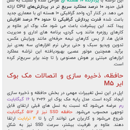
این تراشه با
پردازنده ۱۰ هسته‌ ای
طراحی شده و نسبت به نسل
قبل حدود
۱۰ درصد عملکرد سریع‌ تر در پردازش‌های CPU
ارائه
می‌ دهد. در کنار آن، واحد گرافیکی ۱۰ هسته‌ ای با معماری جدید
باعث شده
قدرت پردازش گرافیکی تا حدود ۳۰ درصد افزایش
پیدا کند. این پیشرفت باعث می‌ شود مک‌ بوک ایر علاوه بر
کارهای روزمره مانند وب‌ گردی، برنامه‌ های اداری و مدیریت
فایل‌ ها، از پس کارهای نیمه‌ حرفه‌ای مانند ویرایش عکس،
تدوین ویدیو سبک و حتی برخی نرم‌ افزارهای سه‌ بعدی نیز
برآید. همچنین موتور عصبی بهبودیافته این تراشه عملکرد
ابزارهای مبتنی بر هوش مصنوعی را تا چند برابر سریع‌تر کرده
است.
حافظه، ذخیره‌ سازی و اتصالات مک بوک
ایر M5
اپل در این نسل تغییرات مهمی در بخش حافظه و ذخیره‌ سازی
ایجاد کرده است. مدل پایه مک‌ بوک ایر 2026 با
۱۶ گیگابایت
رم
عرضه می‌شود که نسبت به نسل‌ های قبلی ارتقای قابل
توجهی محسوب می‌شود.
حافظه SSD نیز از ۵۱۲ گیگابایت
شروع می‌شود و کاربران می‌ توانند آن را تا
۴ ترابایت
ارتقا
دهند. علاوه بر ظرفیت بیشتر، سرعت SSD نیز به شکل