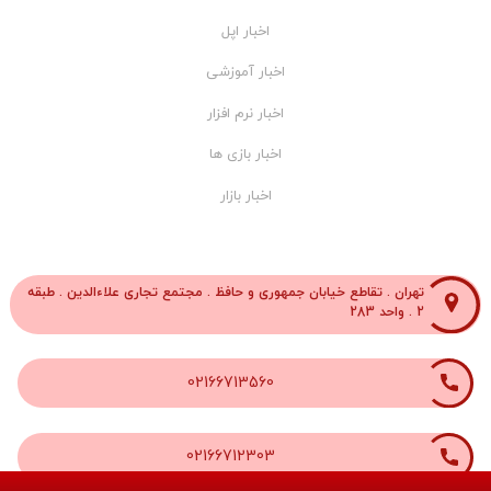
اخبار اپل
اخبار آموزشی
اخبار نرم افزار
اخبار بازی ها
اخبار بازار
تهران . تقاطع خیابان جمهوری و حافظ . مجتمع تجاری علاءالدین . طبقه
2 . واحد 283
02166713560
02166712303