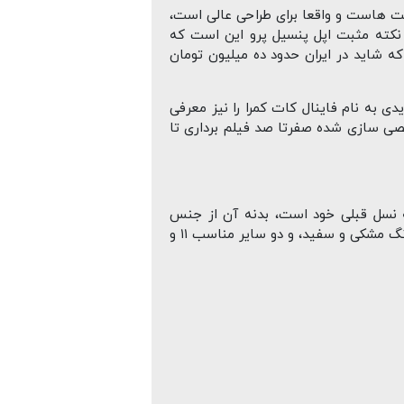
شد، Apple Pencil جدید است که خوراک گرافیست هاست و واقعا برای طراحی عالی است،
. نکته مثبت اپل پنسیل پرو این است که
اخل Find My آن را پیدا کنید. قیمت اپل پنسیل ۱۲۹ دلار می باشد که شاید در ایران حدود ده میلیون تومان
fin و logic pro نیز صحبت کرد و نرم افزار جدیدی به نام فاینال کات کمرا را نیز معرفی
صی سازی شده صفرتا صد فیلم برداری تا
یار شبیه نسل قبلی خود است، بدنه آن از جنس
آلومینیوم مقاوم و سبک بوده و نسبت به نسل قبلی ترک پد بزرگتری دارد. به گفته کمپانی اپل این کیبورد در دو رنگ مشکی و سفید، و دو سایر مناسب ۱۱ و