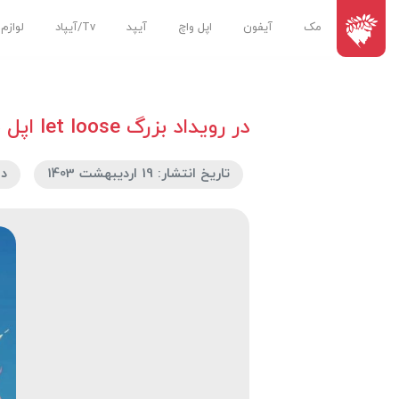
مک
آیفون
اپل واچ
آیپد
Tv/آیپاد
لوازم
در رویداد بزرگ let loose اپل چه گذشت؟
تاریخ انتشار: 19 اردیبهشت 1403
دس