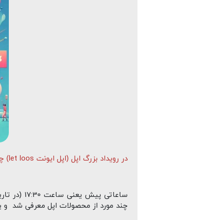
در رویداد بزرگ اپل (اپل ایونت let loos) چه گذشت:
چند مورد از محصولات اپل معرفی شد و یکی از نکات 