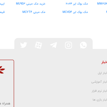
مک بوک ایر ۲۰۲۴
خرید مک مینی MU9E3
ایپد
مک بوک ایر MC7D4
مک مینی MCYT4
قیمت
خبار
بار اپل
خبار آموزشی
بار نرم افزار
بار بازی ها