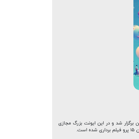
۱اردیبهشت ۱۴۰۳) رویداد بزرگ اپل با نام let loose به صورت آنلاین برگزار شد و در این ایونت بزرگ مجازی
ت.