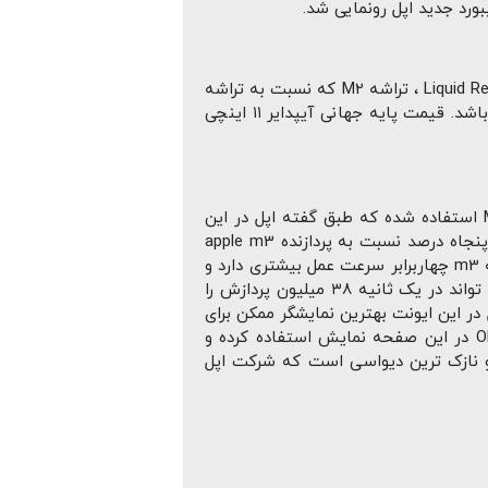
آیپد ایر ۲۰۲۴ در دو سایز ۱۱ و ۱۳ اینچی معرفی شد، هر دو مدل دارای نمایشگر فوق العاده با کیفیت از جنس Liquid Retina ، تراشه M2 که نسبت به تراشه
M1 استفاده شده در نسل قبلی آیپد ایر ۵۰ درصد سرعت عمل بیشتری دارد و حافظه ۱۲۸گیگ تا یک ترابایت می باشد. قیمت پایه جهانی آیپدایر ۱۱ اینچی
مهم ترین محصول اپل ایونت Let loose آیپد پرو ۲۰۲۴ می باشد که برای اولین بار در این پلتفرم از تراشه M4 استفاده شده که طبق گفته اپل در این
رویداد بزرگ قدرتمندترین چیپست ممکن برای یک دیواس می باشد این تراشه دارای ۱۰ هسته پرقدرت است که پنجاه درصد نسبت به پردازنده apple m3
به کار گرفته شده در مک بوک های اپل پرسرعت تر است و گفته شده پردازنده گرافیکی نیز نسبت به GPU تراشه m3 چهاربرابر سرعت عمل بیشتری دارد و
از نظر مصرف باتری حدود یک چهارم تراشه m3 می باشد و این یعنی بهشت گیمرها! تصور کنید این تراشه می تواند در یک ثانیه ۳۸ میلیون پردازش را
 انگیز خواهد بود! به گفته اپل در این ایونت بهترین نمایشگر ممکن برای
یک تبلت در آیپد پرو ۲۰۲۴ به کار گرفته شده است، تکنولوژی Ultra Retina XDR یعنی از دو لایه نمایشگر Oled در این صفحه نمایش استفاده کرده و
ت که مدل ۱۱ اینچی ضخامتی در حدود ۵.۳ میلی متر داشته و نازک ترین دیواسی است که شرکت اپل