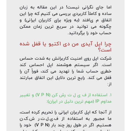
اما جای نگرانی نیست! در این مقاله به زبان
ساده و کاملاً کاربردی بررسی می‌ کنیم که چرا این
اتفاق م ی‌افتد (به ویژه برای کاربران ایرانی) و
چگونه می‌ توانید در سریع‌ ترین زمان ممکن
حساب خود را برگردانید.
چرا اپل آیدی من دی اکتیو یا قفل شده
است؟
شرکت اپل روی امنیت کاربرانش به شدت حساس
است. اگر سیستم هوشمند اپل احساس کند
خطری حساب شما را تهدید می‌ کند، فوراً آن را
قفل می‌ کند. رایج‌ ترین دلایل این اتفاق عبارتند
از:
۱. استفاده از ف ی ل ت رش کن (V P N) و تغییر
مداوم IP (مهم‌ ترین دلیل در ایران):
از آنجا که اپل کاربران ایرانی را تحریم کرده است،
ما مجبور به استفاده از ف.ی.ل.ت.ر ش.ک.ن
هستیم. اگر در طول روز چند بار (V P N) خود را