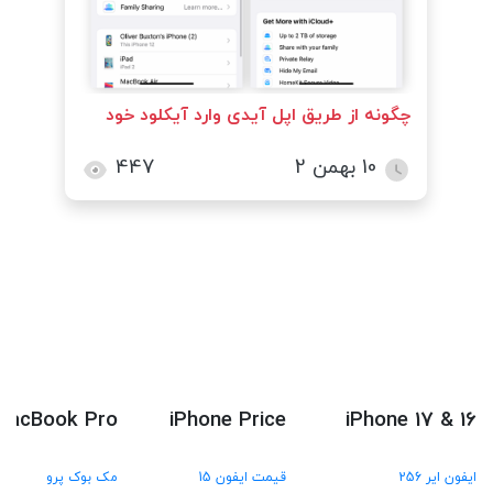
چگونه از طریق اپل آیدی وارد آیکلود خود
شویم؟
10 بهمن 2
447
MacBook Pro
iPhone Price
iPhone 17 & 16
ایفون ایر 256
قیمت ایفون 15
مک بوک پرو