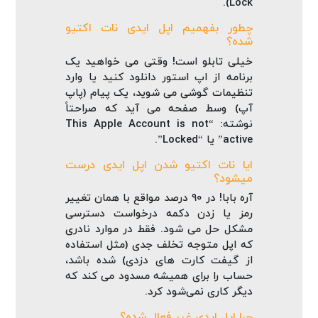
Lock).
چطور بفهمیم اپل ایدی نات اکتیو
شده؟
خیلی تابلو است! وقتی می‌ خواهید یک
برنامه از اپ استور دانلود کنید یا وارد
تنظیمات گوشی می‌ شوید، یک پیام (پاپ‌
آپ) وسط صفحه می‌ آید که صراحتاً
نوشته: “This Apple Account is not
active” یا “Locked”.
ایا نات اکتیو شدن اپل ایدی درست
میشود؟
آره بابا! در ۹۰ درصد مواقع با همان تغییر
رمز یا زدن دکمه درخواست دسترسی
مشکل حل می‌ شود. فقط در موارد نادری
که اپل متوجه تخلف جدی (مثل استفاده
از گیفت کارت‌ های دزدی) شده باشد،
حساب را برای همیشه مسدود می‌ کند که
دیگر کاری نمی‌شود کرد.
چرا اپل ایدی غیر فعال شده؟