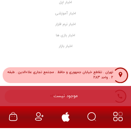
اخبار اپل
اخبار آموزشی
اخبار نرم افزار
اخبار بازی ها
اخبار بازار
تهران . تقاطع خیابان جمهوری و حافظ . مجتمع تجاری علاءالدین . طبقه
2 . واحد 283
موجود نیست
02166713560
02166712303